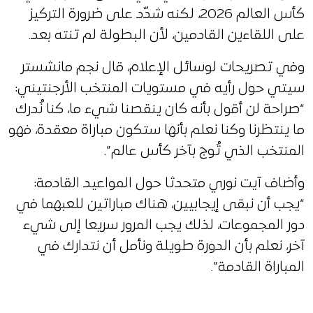
كأس العالم 2026، لكنه شدّد على ضرورة التركيز
على اللقاءين القادمين، لأن البطولة لم تنته بعد.
وفي تصريحات لوسائل الإعلام، قال نجم مانشستر
سيتي حول رأيه في مستويات المنتخب الأرجنتيني:
“صراحة لن أقول بأنه كان ينقصنا شيء ما، كنا نُدرك
ما ينتظرنا وكنا نعلم بأنها ستكون مباراة معقدة، فهو
المنتخب الذي تُوج بآخر كأس عالم”.
وأضاف آيت نوري متحدثا حول المواعيد القادمة:
“يجب أن نبقى إيجابيين، هناك مباراتين للعبهما في
دور المجموعات، لذلك يجب المرور سريعا إلى شيء
آخر، نعلم بأن الدورة طويلة ونأمل أن نتدارك في
المباراة القادمة”.