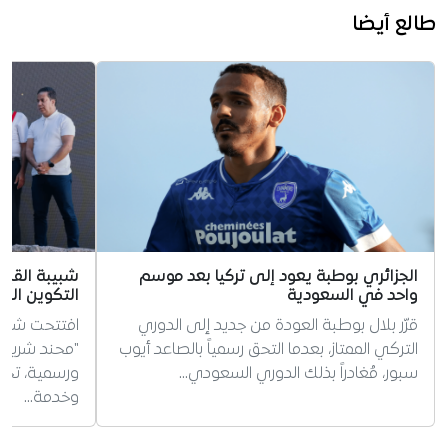
طالع أيضا
الجزائري بوطبة يعود إلى تركيا بعد موسم
شبيبة القبائ
واحد في السعودية
التكوين الجد
قرّر بلال بوطبة العودة من جديد إلى الدوري
افتتحت شبيبة
التركي الممتاز، بعدما التحق رسمياً بالصاعد أيوب
"محند شريف
سبور، مُغادراً بذلك الدوري السعودي…
ورسمية، تخليد
وخدمة…