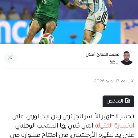
محمد الصالح أملال
رياضة
نُشر يوم:
17 يونيو 2026
الملخص
تحسر الظهير الأيسر الجزائري ريان آيت نوري، على
الخسارة الثقيلة
التي مُني بها المنتخب الوطني،
على يد نظيره الأرجنتيني، في افتتاح مشواره في