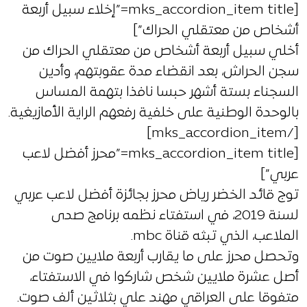
[mks_accordion_item title=”إخلاء سبيل أربعة
أشخاص من معتقلي الحراك”]
أخلي سبيل أربعة أشخاص من معتقلي الحراك من
سجن الحراش، بعد انقضاء مدة عقوبتهم، وأدين
السجناء بستة أشهر حبسا نافذا بتهمة المساس
بالوحدة الوطنية على خلفية رفعهم الراية الأمازيغية.
[/mks_accordion_item]
[mks_accordion_item title=”محرز أفضل لاعب
عربي”]
توج قائد الخضر رياض محرز بجائزة أفضل لاعب عربي
لسنة 2019، في استفتاء نظمه برنامج صدى
الملاعب، الذي تبثه قناة mbc.
وتحصل محرز على ما يقارب أربعة ملايين صوت من
أصل عشرة ملايين شخص شاركوا في الاستفتاء،
متفوقا على العراقي مهند علي بثلاثين ألف صوت.