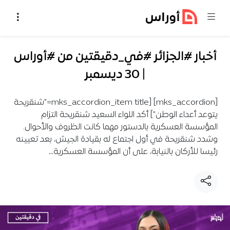
خطي إلى المحتوى
أخبار #الجزائر #في_دقيقتين من #أوراس
| 30 ديسمبر
[mks_accordion] [mks_accordion_item title="شنقريحة
يتوعد أعداء الوطن"] أكد اللواء السعيد شنقريحة التزام
المؤسسة العسكرية بالدستور مهما كانت الظروف والأحوال.
وشدد شنقريحة في أول اجتماع له بقيادة الجيش، بعد تعيينه
رئيسا للأركان بالنيابة، على أن المؤسسة العسكرية…