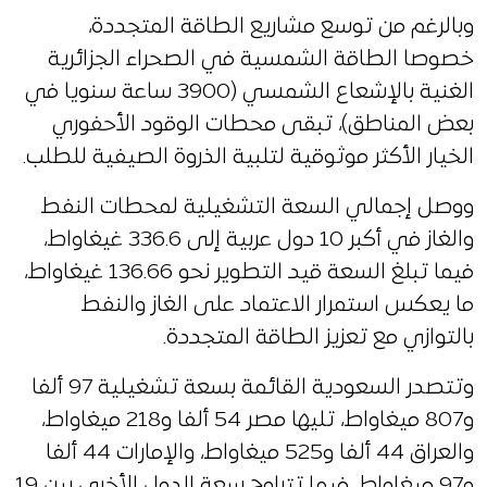
وبالرغم من توسع مشاريع الطاقة المتجددة،
خصوصا الطاقة الشمسية في الصحراء الجزائرية
الغنية بالإشعاع الشمسي (3900 ساعة سنويا في
بعض المناطق)، تبقى محطات الوقود الأحفوري
الخيار الأكثر موثوقية لتلبية الذروة الصيفية للطلب.
ووصل إجمالي السعة التشغيلية لمحطات النفط
والغاز في أكبر 10 دول عربية إلى 336.6 غيغاواط،
فيما تبلغ السعة قيد التطوير نحو 136.66 غيغاواط،
ما يعكس استمرار الاعتماد على الغاز والنفط
بالتوازي مع تعزيز الطاقة المتجددة.
وتتصدر السعودية القائمة بسعة تشغيلية 97 ألفا
و807 ميغاواط، تليها مصر 54 ألفا و218 ميغاواط،
والعراق 44 ألفا و525 ميغاواط، والإمارات 44 ألفا
و97 ميغاواط، فيما تتراوح سعة الدول الأخرى بين 19