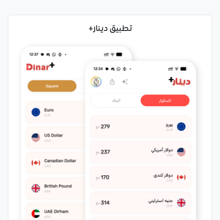
تطبيق دينار+