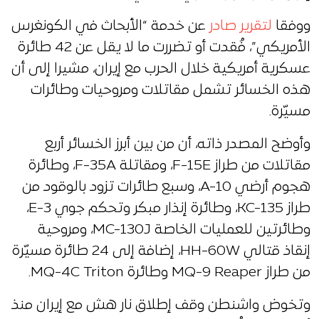
ووفقا
لتقرير صادر
عن خدمة “الأبحاث في الكونغرس
الأمريكي”، فُقدت أو تضررت ما لا يقل عن 42 طائرة
عسكرية أمريكية خلال الحرب مع إيران، مشيرا إلى أن
هذه الخسائر تشمل مقاتلات ومروحيات وطائرات
مسيّرة.
وأوضح المصدر ذاته، أن من بين أبرز الخسائر أربع
مقاتلات من طراز F-15E، ومقاتلة F-35A، وطائرة
هجوم أرضي A-10، وسبع طائرات تزود بالوقود من
طراز KC-135، وطائرة إنذار مبكر وتحكم جوي E-3،
وطائرتين للعمليات الخاصة MC-130J، ومروحية
إنقاذ قتالي HH-60W، إضافة إلى 24 طائرة مسيّرة
من طراز MQ-9 Reaper وطائرة MQ-4C Triton.
وتخوض واشنطن وقف إطلاق نار هش مع إيران منذ