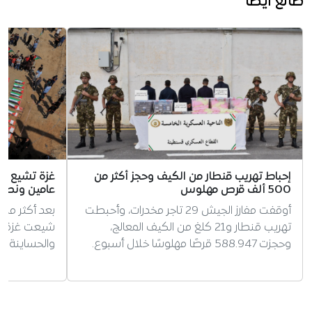
طالع أيضا
إحباط تهريب قنطار من الكيف وحجز أكثر من
500 ألف قرص مهلوس
عامين ونصف
أوقفت مفارز الجيش 29 تاجر مخدرات، وأحبطت
بعد أكثر من
تهريب قنطار و21 كلغ من الكيف المعالج،
وحجزت 588.947 قرصًا مهلوسًا خلال أسبوع.
والحساينة ف