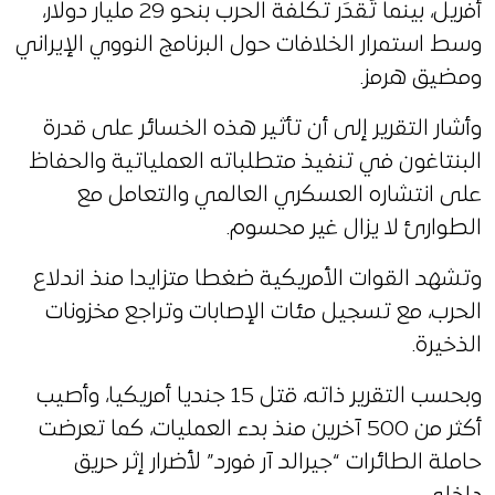
أفريل، بينما تُقدَر تكلفة الحرب بنحو 29 مليار دولار،
وسط استمرار الخلافات حول البرنامج النووي الإيراني
ومضيق هرمز.
وأشار التقرير إلى أن تأثير هذه الخسائر على قدرة
البنتاغون في تنفيذ متطلباته العملياتية والحفاظ
على انتشاره العسكري العالمي والتعامل مع
الطوارئ لا يزال غير محسوم.
وتشهد القوات الأمريكية ضغطا متزايدا منذ اندلاع
الحرب، مع تسجيل مئات الإصابات وتراجع مخزونات
الذخيرة.
وبحسب التقرير ذاته، قتل 15 جنديا أمريكيا، وأصيب
أكثر من 500 آخرين منذ بدء العمليات، كما تعرضت
حاملة الطائرات “جيرالد آر فورد” لأضرار إثر حريق