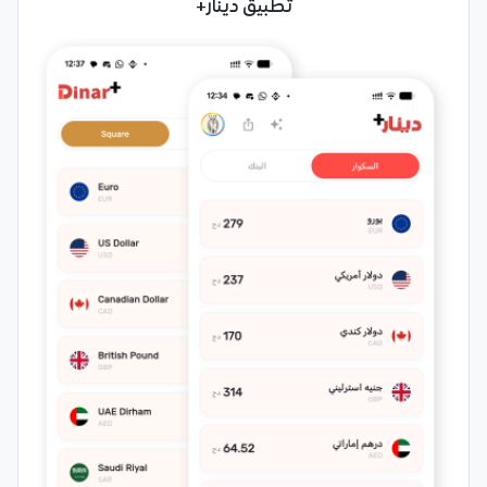
تطبيق دينار+