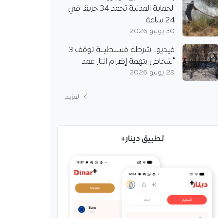
الحماية المدنية تخمد 34 حريقا في
24 ساعة
30 يوليو 2026
فيديو.. شرطة قسنطينة توقف 3
أشخاص بتهمة إضرام النار عمدا
29 يوليو 2026
المزيد
تطبيق دينار+
 ترد على المغرب وتؤكد
 باستضافة نهائي
20
كومة الإسبانية على
ول نهائي مونديال
203، مؤكدة أن بلادها الأجدر