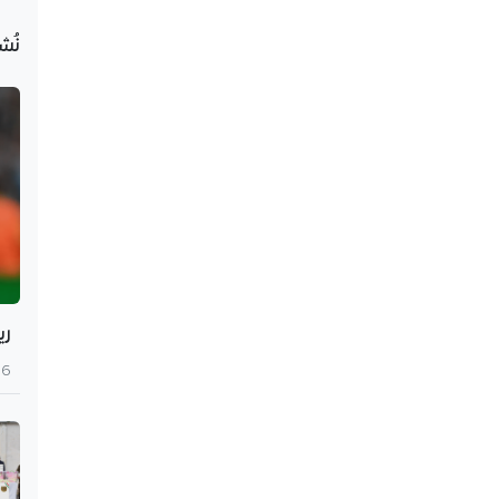
نُش
ري
6 أغسطس 2026