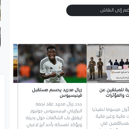
م إلى النقاش
ية للمبلغين عن
ريال مدريد يحسم مستقبل
إسبانيا
ت والمؤثرات
فينيسيوس
أحقيتها
مونديال 30
جدد ريال مدريد عقد نجمه
لأول مرسوما تنفيذيا
ردت الح
البرازيلي فينيسيوس جونيور،
 مالية وغير مالية
الجدل ح
ليغلق باب الشائعات حول رحيله
المساهمين في
0
ويؤكد تمسكه بأحد أبرز لاعبي