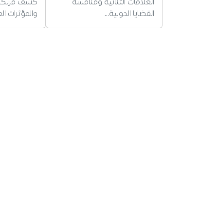
العلاقات الثنائية ومناقشة
كشف مرتكبي
القضايا الدولية…
والمؤثرات الع