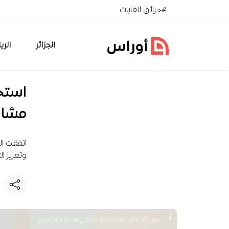
خطي إلى المحتوى
#حرائق الغابات
الجزائر
الري
استحد
مشاري
اتفقت ال
وتعزيز ال
وزير الأشغال العموممية جلاوي ونظيره النيجري