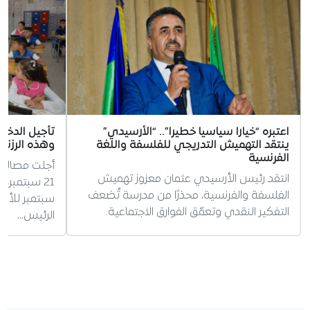
اعتبره “خيارا سياسيا خطيرا”.. “الأرسيدي”
ينتقد التهميش التدريجي للفلسفة واللغة
وهذه الرزنام
الفرنسية
أجلت مصالح ا
انتقد رئيس الأرسيدي عثمان معزوز تهميش
الفلسفة والفرنسية، محذرًا من مدرسة تُضعف
سبتمبر للأسا
التفكير النقدي وتعمّق الفوارق الاجتماعية.
الرئيس…