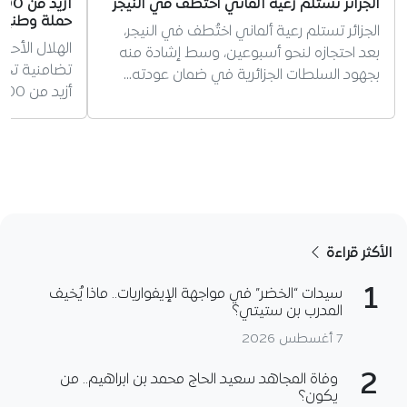
الجزائر تستلم رعية ألماني اختُطف في النيجر
حملة وطنية 
الجزائر تستلم رعية ألماني اختُطف في النيجر،
الهلال الأحم
بعد احتجازه لنحو أسبوعين، وسط إشادة منه
تضامنية تحس
بجهود السلطات الجزائرية في ضمان عودته…
أزيد من 100 ألف محفظة و60 ألف مئزر…
الأكثر قراءة
1
سيدات “الخضر” في مواجهة الإيفواريات.. ماذا يُخيف
المدرب بن ستيتي؟
7 أغسطس 2026
2
وفاة المجاهد سعيد الحاج محمد بن ابراهيم.. من
يكون؟