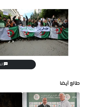
انض
طالع أيضا