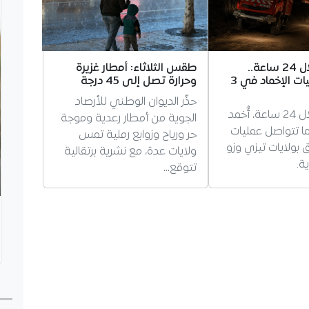
56 حريقاً خلال 24 ساعة..
طقس الثلاثاء: أمطار غزيرة
استمرار عمليات الإخماد في 3
وحرارة تصل إلى 45 درجة
حذّر الديوان الوطني للأرصاد
56 حريقاً خلال 24 ساعة، أُخمد
الجوية من أمطار رعدية وموجة
50، فيما تتواصل عمليات
حر ورياح وزوابع رملية تمس
6 حرائق بولايات تيزي وزو
ولايات عدة، مع نشرية برتقالية
ة.
تتوقع…