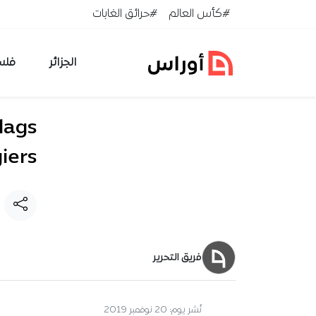
خطي إلى المحتوى
#كأس العالم
#حرائق الغابات
الجزائر
فلس
lags
giers
فريق التحرير
نُشر يوم:
20 نوفمبر 2019