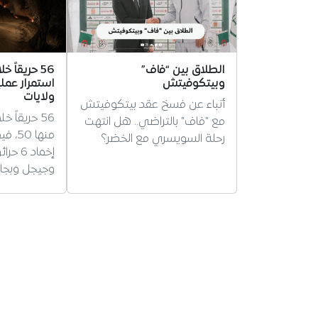
الطلاق بين “فاف”
وبيتكوفيتش
ولايات
أنباء عن فسخ عقد بيتكوفيتش
مع "فاف" بالتراضي.. هل انتهت
منها 
رحلة السويسري مع الخضر؟
إخماد 
وجيجل وبجاي