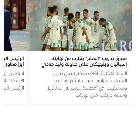
سباق تدريب “الخضر” يقترب من نهايته..
الرئيس الب
إسبانيان وبلجيكي على طاولة وليد صادي
أبرز محاور الل
اللجنة التقنية للفاف تحصر سباق تدريب
استقبل لوكا
المنتخب الجزائري في سانشيز وبينيتيز
العلاقات الثن
وسانتفيت، مع أفضلية للإسباني سانشيز
الرئيس البيلا
وحسم مرتقب قبل نهاية…