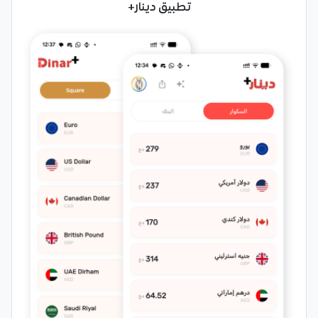
تطبيق دينار+