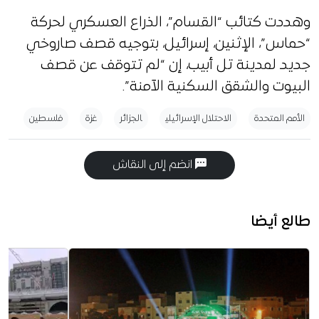
وهددت كتائب “القسام”، الذراع العسكري لحركة
“حماس”، الإثنين، إسرائيل، بتوجيه قصف صاروخي
جديد لمدينة تل أبيب، إن “لم تتوقف عن قصف
البيوت والشقق السكنية الآمنة”.
الأمم المتحدة
الاحتلال الإسرائيلي
الجزائر
غزة
فلسطين
انضم إلى النقاش
طالع أيضا