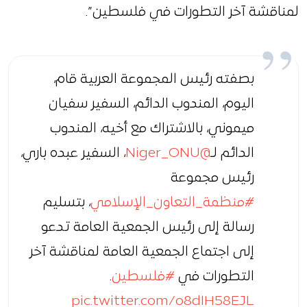
لمناقشة آخر التطورات في فلسطين”.
بصفته رئيس المجموعة العربية قام،
اليوم، المندوب الدائم، السفير سفيان
ميموني، بالاشتراك مع أخيه، المندوب
الدائم لـ
@Niger_ONU
، السفير عبده باري،
رئيس مجموعة
#منظمة_التعاون_الإسلامي
، بتسليم
رسالة إلى رئيس الجمعية العامة تدعو
إلى اجتماع الجمعية العامة لمناقشة آخر
التطورات في
#فلسطين
.
pic.twitter.com/o8dIH58EJL