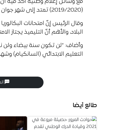
مع وسائل إعلام وطنية أكدّ فيه أنّ 
(2019/2020) تمتد إلى شهر جوان ولن تكون هناك سنة بيضاء.
وقال الرئيس إنّ امتحانات البكال
البلاد، والأهم أنّ التليميذ يجتاز الام
وأضاف: “لن تكون سنة بيضاء ولن نف
التعليم الابتدائي (السانكيام) وشه
انض
طالع أيضا