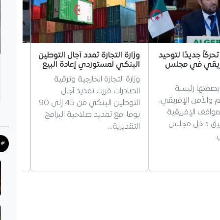
تحركًا جديدًا لتوحيد
وزارة التجارة تمدد آجال التوطين
8 دول
فريقي في مجلس
البنكي لمستوردي إعادة البيع
انتهاكا
في غزة
وزارة التجارة الخارجية وترقية
الفلسط
 بصفتها رئيسة
الصادرات قررت تمديد آجال
8 دول 
والأمن الإفريقي،
التوطين البنكي من 45 إلى 90
الانتها
مواقف الإفريقية
يوما، مع تمديد صلاحية البرامج
وترفض 
سيق داخل مجلس
التقديرية…
الفلسطي
.
#ح
وتدعو 
التحرك…