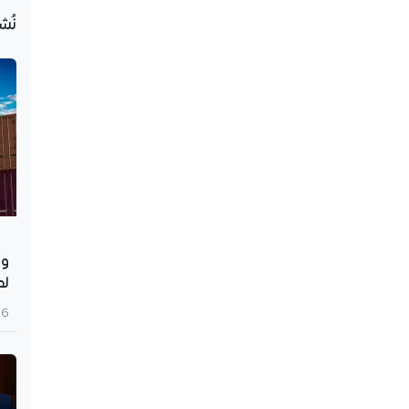
نُش
وز
لم
6 أغسطس 2026