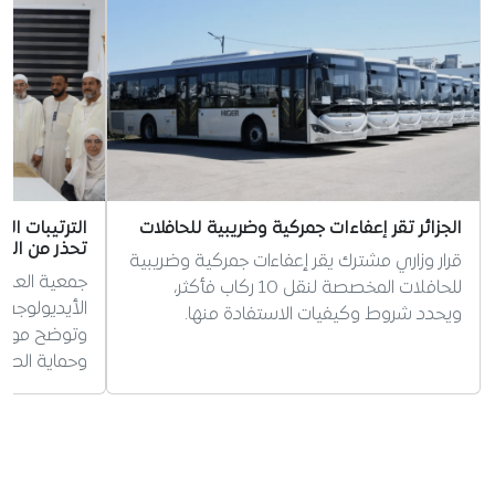
الجزائر تقر إعفاءات جمركية وضريبية للحافلات
الترتيبات ال
تحذر من الس
قرار وزاري مشترك يقر إعفاءات جمركية وضريبية
جمعية العلم
للحافلات المخصصة لنقل 10 ركاب فأكثر،
الأيديولوجي 
ويحدد شروط وكيفيات الاستفادة منها.
وتوضح موقفه
وحماية الطف