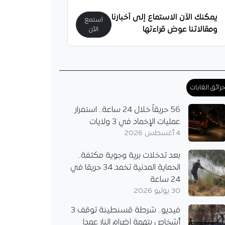
يمكنك الآن الاستماع إلى أخبارنا
استمع
ومقالاتنا عوض قراءتها
الآن
رائق الغابات
56 حريقاً خلال 24 ساعة.. استمرار
عمليات الإخماد في 3 ولايات
4 أغسطس 2026
. نهاية مسيرة بن ناصر مع
بعد تدخلات برية وجوية مكثفة..
سمياً مسيرة الدولي
الحماية المدنية تخمد 34 حريقا في
ي إسماعيل بن ناصر مع
24 ساعة
لان، بعدما فسخ العقد
30 يوليو 2026
بطه بالروسونيري، مثلما
فيديو.. شرطة قسنطينة توقف 3
ه،…
أشخاص بتهمة إضرام النار عمدا