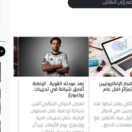
م إلى النقاش
#ح
تجار الإلكترونيين
بعد عودته القوية.. الإصابة
رسمياً.
الجزائر خلال عام
تُلاحق شياخة في تدريبات
ميلان
روزنبورغ
انتهت ر
لآلي يعلن تجاوز عدد
تعرض الدولي الجزائري أمين
الجزائر
رونيين في الجزائر
شياخة لإصابة على مستوى
نادي مي
جر لأول مرة، بالتزامن مع
الركبة، خلال تدريبات ناديه
الذي ير
معاملات الدفع…
روزنبورغ، يوم الأربعاء، غير أن
أعلن عن