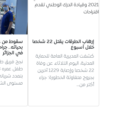
إرهاب الطرقات يقتل 22 شخصا
سقوط من عل
خلال أسبوع
بحياته.. جراح
في الجزائر
كشفت المديرية العامة للحماية
نجح فريق طبي
المدنية، اليوم الثلاثاء، عن وفاة
22 شخصا وإصابة 1229 آخرين
بتمدد شريان
بجروح متفاوتة الخطورة؛ جراء
مستوى الشري
أكثر من…