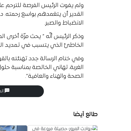
ولم يفوت الرئيس الفرصة للترحم على
القدير أن يتغمدهم بواسع رحمته. دا
الانضباط والصبر.
وذكر الرئيس أنّه ” يحث مرّة أخرى ا
الخاطئ الذي يتسبب في تمديد الح
وفي ختام الرسالة جدد تهنئته بالقو
الغربة، تهاني الخالصة بمناسبة حلو
الصحة والهناء والعافية”.
انض
طالع أيضا