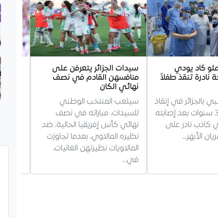
و كاد يودي
سيدات الجزائر يتعرفن على
إشبيلي
ة نادرة تنقذ طفلاً
منافسهن القادم في نصف
ثم يترا
نهائي الكان
دخل ناد
 بالجزائر في إنقاذ
سيلعب المنتخب الوطني
المهتمي
طفل عمره 3 سنوات بعد إصابته
للسيدات، مباراته في نصف
غويري، 
ي كاذب نادر على
نهائي كأس إفريقيا الحالية، ضد
بسبب ال
ان الأبهر…
نظيره المالاوي، بعدما تجاوزت
أولمبيك
المالاويات نظيرتهن الغانيات،
في…