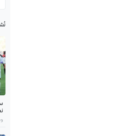
نُش
سي
نص
9 أغسطس 2026