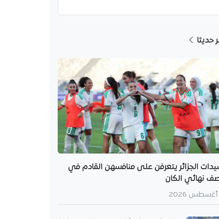
ر حديثا
دات الجزائر يتعرفن على منافسهن القادم في
ف نهائي الكان