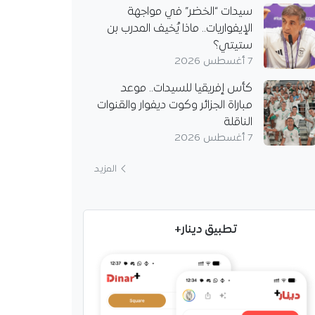
سيدات “الخضر” في مواجهة
الإيفواريات.. ماذا يُخيف المدرب بن
ستيتي؟
7 أغسطس 2026
كأس إفريقيا للسيدات.. موعد
ة يتحرك من أجل غويري
مباراة الجزائر وكوت ديفوار والقنوات
جع.. ما هو السبب؟
الناقلة
ي إشبيلية إلى دائرة
7 أغسطس 2026
ن بالدولي الجزائري أمين
لكنه خرج منها سريعاً،
المزيد
مطالب المرتفعة لنادي
 مرسيليا.
تطبيق دينار+