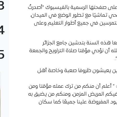
3
على صفحتها الرسمية بالفيسبوك “أصدرتُ
صحي تماشيًا مع تطور الوضع في الميدان،
لمتمرسين في جميع أطوار التعليم وعلى
4
ا هذه السنة بتدشين جامع الجزائر
لله أن نؤدي مؤقتا صلاة التراويح والجمعة
5
.
ئريين يعيشون ظروفا صعبة وخاصة أهل
” أعلم أن منكم من ترك عمله مؤقتا ومن
فيكم المريض المزمن، ومنكم من يضيق به
يود المفروضة علينا جميعًا كما سكان