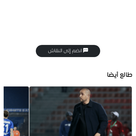
انضم إلى النقاش
طالع أيضا