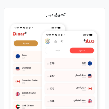
تطبيق دينار+