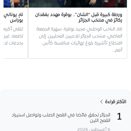
ورطة كبيرة قبل “الشان”.. بوقرة مهدد بفقدان
نادٍ يوناني 
ركائز في منتخب الجزائر
بوراس
قاد الناخب الوطني مجيد بوقرة، سهرة الجمعة
تلقى أكرم بو
الماضي، منتخب الجزائر للاعبين المحليين، إلى
لضمه، غير أن
اقتطاع تأشيرة بلوغ نهائيات منافسة كأس
بخدمات لاعب 
أمم…
الأكثر قراءة
1
الجزائر تحقق فائضا في القمح الصلب وتواصل استيراد
القمح اللين
6 أغسطس 2026