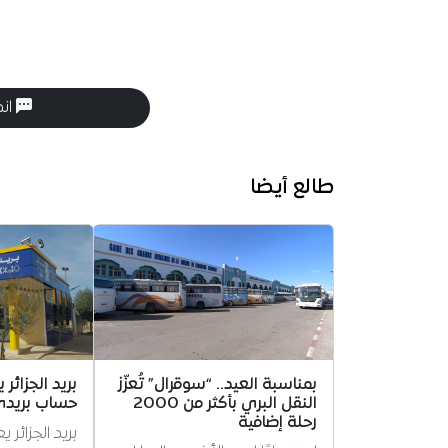
انض
طالع أيضا
بمناسبة العيد.. “سوقرال” تُعزّز
النقل البري بأكثر من 2000
حساب بريدي
رحلة إضافية
بريد الجزائر 