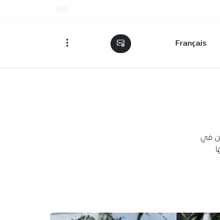
Français
دين في
ا