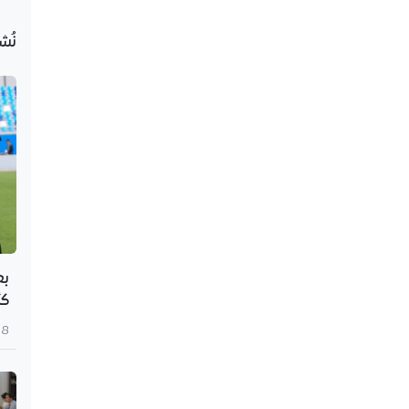
نُش
بع
كأ
8 أغسطس 2026