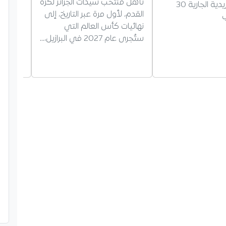
تأهل منتخب سيدات الجزائر لكرة
بحثت سف
الحسابات البريدية الجارية 30
القدم، لأول مرة عبر التاريخ، إلى
أوزبكست
نهائيات كأس العالم التي
الزراعة
ستُجرى عام 2027 في البرازيل،…
الزراعي
وتبادل 