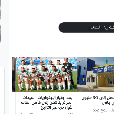
م إلى النقاش
بريد الجزائر يصل إلى 30 مليون
بعد اجتياز الإيفواريات.. سيدات
تعاون ز
 جاري
الجزائر يتأهلن إلى كأس العالم
مشتركة.
لأول مرة عبر التاريخ
تبحثان آ
يعلن بلوغ عدد