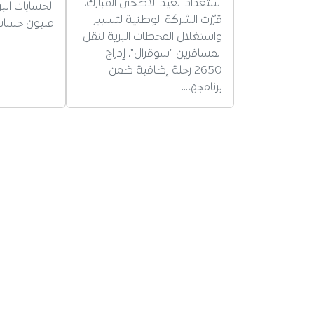
استعدادًا لعيد الأضحى المبارك،
قرّرت الشركة الوطنية لتسيير
مليون حساب
واستغلال المحطات البرية لنقل
المسافرين "سوقرال"، إدراج
2650 رحلة إضافية ضمن
برنامجها…