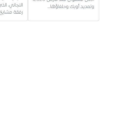
التجاني، ال
وتمديد أوبك وحلفاؤها…
رفقة مشايخ 