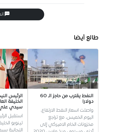
انض
طالع أيضا
النفط يقترب من حاجز الـ 60
الرئيس الني
دولارا
الخليفة العا
سيدي علي ب
واصلت اسعار النفط الارتفاع،
استقبل الرئ
اليوم الخميس، مع تراجع
تينوبو الخلي
مخزونات الخام الاميركي إلى
التجانية سي
أدنى مستوى منذ مارس 2020،