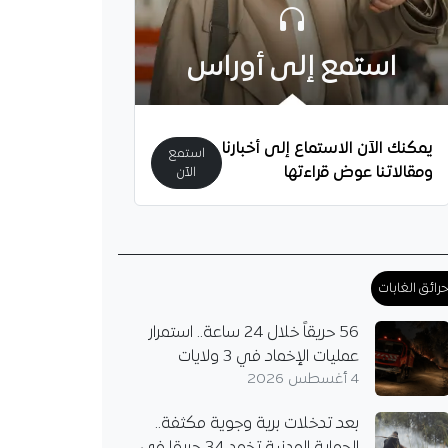
استمع إلى أوراس
يمكنك الآن الاستماع إلى أخبارنا
استمع
ومقالاتنا عوض قراءتها
الآن
رائق الغابات
يُثير الشكوك حول
56 حريقاً خلال 24 ساعة.. استمرار
.. هل يُريد مغادرة
عمليات الإخماد في 3 ولايات
؟
4 أغسطس 2026
دولي الجزائري أمين
 على أسئلة تتعلق
بعد تدخلات برية وجوية مكثفة..
ه مع مرسيليا، لكن لم