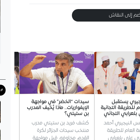
م إلى النقاش
#ح
جيري يستقبل
سيدات “الخضر” في مواجهة
غويري 
م للطريقة التجانية
الإيفواريات.. ماذا يُخيف المدرب
مستقبله
لعرابي التجاني
بن ستيتي؟
مرسيليا
يس النيجيري أحمد
كشف فريد بن ستيتي مدرب
أجاب ال
فة العام للطريقة
منتخب سيدات الجزائر لكرة
غويري،
دي علي بلعرابي
القدم، مخاوفه، قبل مواجهة
بمستقبل