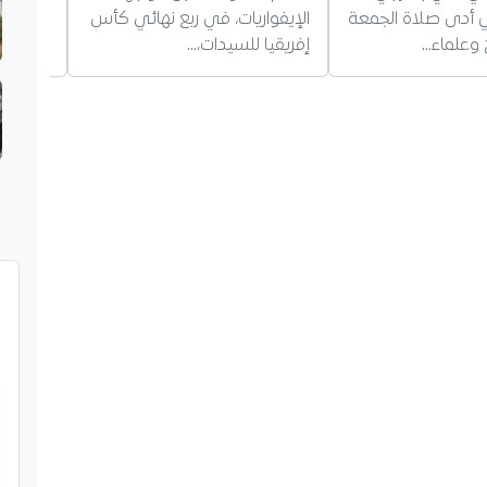
ذي أدى صلاة الجمعة
الإيفواريات، في ربع نهائي كأس
يؤكد بق
وعلماء…
إفريقيا للسيدات،…
حول…