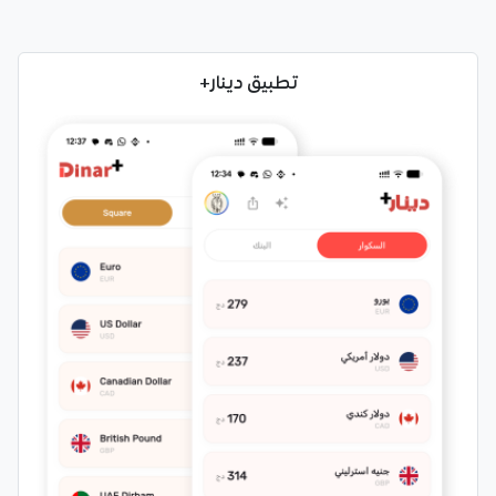
تطبيق دينار+