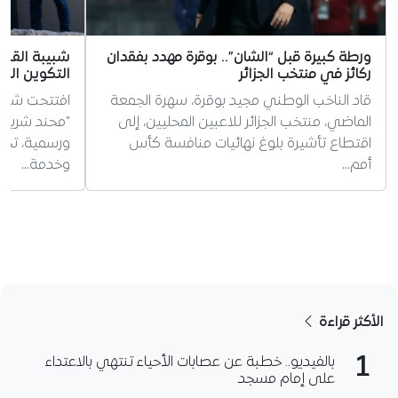
ورطة كبيرة قبل “الشان”.. بوقرة مهدد بفقدان
شبيبة القبائ
ركائز في منتخب الجزائر
التكوين الجد
قاد الناخب الوطني مجيد بوقرة، سهرة الجمعة
افتتحت شبيبة
الماضي، منتخب الجزائر للاعبين المحليين، إلى
"محند شريف
اقتطاع تأشيرة بلوغ نهائيات منافسة كأس
ورسمية، تخليد
أمم…
وخدمة…
الأكثر قراءة
1
بالفيديو.. خطبة عن عصابات الأحياء تنتهي بالاعتداء
على إمام مسجد