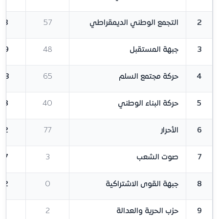
2
التجمع الوطني الديمقراطي
57
73
3
جبهة المستقبل
48
59
4
حركة مجتمع السلم
65
43
5
حركة البناء الوطني
40
38
6
الأحرار
77
32
7
صوت الشعب
3
17
8
جبهة القوى الاشتراكية
0
12
9
حزب الحرية والعدالة
2
6