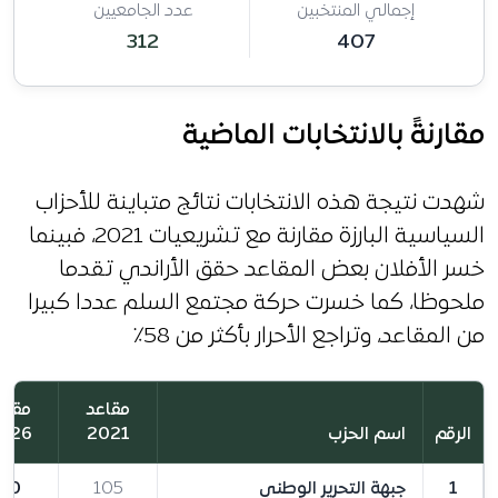
إجمالي المنتخبين
عدد الجامعيين
312
407
مقارنةً بالانتخابات الماضية
شهدت نتيجة هذه الانتخابات نتائج متباينة للأحزاب
السياسية البارزة مقارنة مع تشريعيات 2021، فبينما
خسر الأفلان بعض المقاعد حقق الأراندي تقدما
ملحوظا، كما خسرت حركة مجتمع السلم عددا كبيرا
من المقاعد، وتراجع الأحرار بأكثر من 58٪
مقاعد
مقاع
الرقم
اسم الحزب
2021
026
1
جبهة التحرير الوطني
105
90