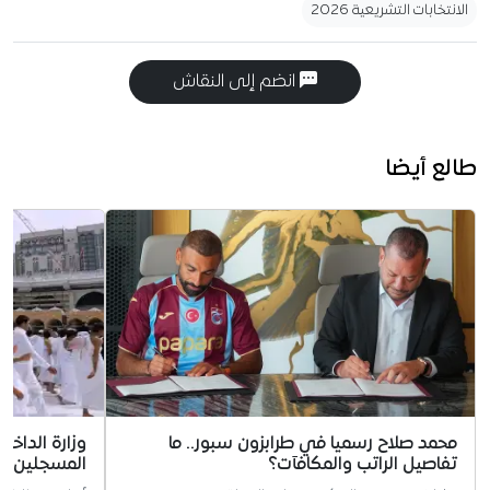
الانتخابات التشريعية 2026
انضم إلى النقاش
طالع أيضا
محمد صلاح رسميا في طرابزون سبور.. ما
وزارة الداخ
تفاصيل الراتب والمكافآت؟
المسجلين ل