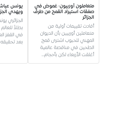
متعاملون أوربيون: غموض في
يونس عياشي
صفقات استيراد القمح من طرف
ويهدي الجزا
الجزائر
الجزائري يو
أفادت تقييمات أولية من
متعاملين أوربيين بأن الديوان
في القفز ال
المهني للحبوب اشترى قمح
بعد تحقيقه قف
الطحين في مناقصة عالمية
أغلقت الأربعاء لكن بأحجام…