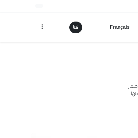
Français
طمار
نها