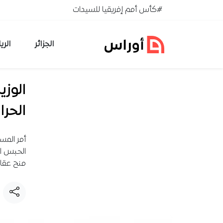
خطي إلى المحتوى
#كأس أمم إفريقيا للسيدات
الجزائر
الري
الوزي
الحر
أمر المس
الحبس ال
منح عقا