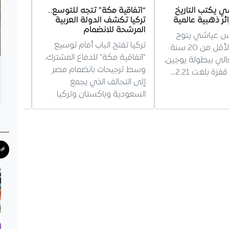
 يكتب التاريخ
“اتفاقية مكة” تتجه للتوسع..
آيت نو
ئر ذهبية عالمية
تركيا تكشف الدولة العربية
الجديد
المرشحة للانضمام
نس عياشي يتوج
آيت نو
تركيا تفتح الباب أمام توسيع
بطلاً للعالم لأقل من 20 سنة
مع مان
"اتفاقية مكة" للدفاع المشترك،
عالي ببطولة يوجين،
رغبته ف
وسط ترجيحات بانضمام مصر
زة بلغت 2.21…
التهديف
إلى التحالف الذي يجمع
الفريق.
السعودية وباكستان وتركيا.
#ك