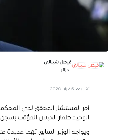
فيصل شيباني
الجزائر
نُشر يوم:
6 فبراير 2020
أمر المستشار المحقق لدى المحكمة ا
الوحيد طمار الحبس المؤقت بسجن ا
ويواجه الوزير السابق تهما عديدة م