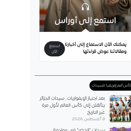
ري يكشف طموحه
 مع مانشستر سيتي
استمع إلى أوراس
ري يرفع سقف طموحاته
شستر سيتي، مؤكدا
ي تعزيز حصيلته
ية وتطوير مستواه مع
يمكنك الآن الاستماع إلى أخبارنا
استمع
ومقالاتنا عوض قراءتها
الآن
أس أمم إفريقيا للسيدات
بعد اجتياز الإيفواريات.. سيدات الجزائر
يتأهلن إلى كأس العالم لأول مرة
عبر التاريخ
8 أغسطس 2026
سيدات “الخضر” في مواجهة