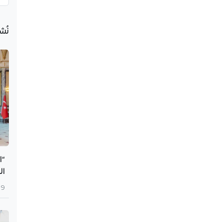
نُش
“ا
ال
9 أغسطس 2026