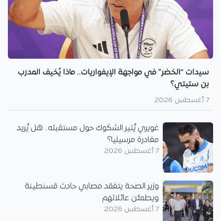
سيدات “الخضر” في مواجهة الإيفواريات.. ماذا يُخيف المدرب
بن ستيتي؟
7 أغسطس 2026
غويري يُثير الشكوك حول مستقبله.. هل يُريد
مغادرة مرسيليا؟
7 أغسطس 2026
وزير الصحة يتفقد مصابي حادث قسنطينة
ويطمئن عائلاتهم
7 أغسطس 2026