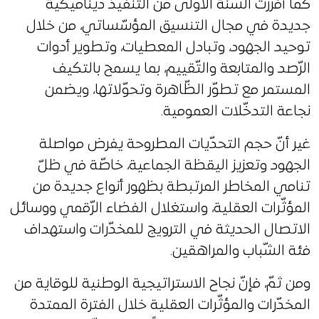
كما أفرزت السنة الأولى من التّنفيذ ديناميكية
جديدة في مجال التنسيق المؤسّساتي، من خلال
توحيد الجهود، وتبادل المعطيات، وتطوير أدوات
الرّصد والمتابعة والتّقييم، بما يسمح بالتكيف
المستمر مع تطوّر الظّاهرة وتحوّلاتها، ويضمن
نجاعة التدخّلات العمومية.
غير أنّ حجم التحدّيات المطروحة يفرض مواصلة
الجهود وتعزيز اليقظة الجماعية، خاصّة في ظلّ
تنامي المخاطر المرتبطة بظهور أنواع جديدة من
المؤثّرات العقلية، واستغلال الفضاء الرّقمي ووسائل
الاتصال الحديثة في الترويج للمخدّرات واستهداف
فئة الشّباب والمراهقين.
ومن ثمّ، فإنّ نجاح الاستراتيجية الوطنية للوقاية من
المخدّرات والمؤثّرات العقلية خلال الفترة الممتدة