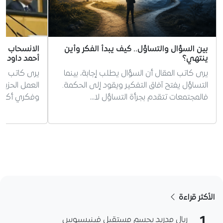
بين السؤال والتساؤل.. كيف يبدأ الفكر وأين
الانسحاب بوص
ينتهي؟
أحمد داود أو
يرى كاتب المقال أن السؤال يطلب إجابة، بينما
يرى كاتب الم
التساؤل يفتح آفاق التفكير ويقود إلى الحكمة.
العمل الحزب
فالمجتمعات تتقدم بجرأة التساؤل لا…
وفكري أكثر م
الأكثر قراءة
ريال مدريد يحسم مستقبل فينيسيوس