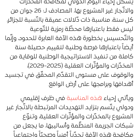
يشكّل إحياء اليوم الدّولي لمكافحة المخدّرات
والاتّجار غير المشروع بها، المصادف لـ: 26 جوان من
كل سنة، مناسبة ذات دّلالات عميقة بالنّسبة للجزائر،
ليس فقط باعتبارها محطّة رمزية للتّوعية
والتّحسيس بخطورة هذه الآفة العابرة للحدود، وإنّما
أيضاً باعتبارها فرصة وطنية لتقييم حصيلة سنة
كاملة من تنفيذ الاستراتيجية الوطنية للوقاية من
المخدّرات والمؤثّرات العقلية (2025-2029)،
والوقوف على مستوى التقدّم المحقّق في تجسيد
أهدافها وبرامجها على أرض الواقع.
ويأتي إحياء
هذه المناسبة
في ظرف إقليمي
ودولي يتّسم بتزايد التهديدات المرتبطة بالاتّجار غير
المشروع بالمخدّرات والمؤثّرات العقلية، وتنوّع
شبكات الجريمة المنظّمة وأساليبها، ما يجعل من
مكافحة هذه الآفة تحدّياً أمنياً وصحيّاً واجتماعياً