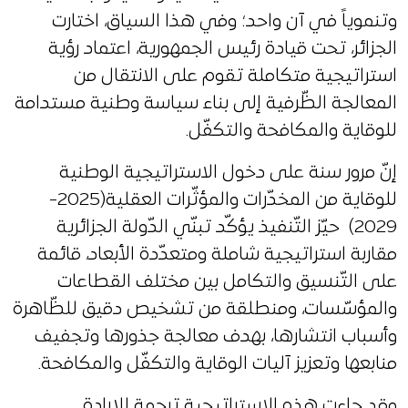
وتنموياً في آن واحد؛ وفي هذا السياق، اختارت
الجزائر، تحت قيادة رئيس الجمهورية، اعتماد رؤية
استراتيجية متكاملة تقوم على الانتقال من
المعالجة الظّرفية إلى بناء سياسة وطنية مستدامة
للوقاية والمكافحة والتكفّل.
إنّ مرور سنة على دخول الاستراتيجية الوطنية
للوقاية من المخدّرات والمؤثّرات العقلية(2025-
2029) حيّز التّنفيذ يؤكّد تبنّي الدّولة الجزائرية
مقاربة استراتيجية شاملة ومتعدّدة الأبعاد، قائمة
على التّنسيق والتكامل بين مختلف القطاعات
والمؤسّسات، ومنطلقة من تشخيص دقيق للظّاهرة
وأسباب انتشارها، بهدف معالجة جذورها وتجفيف
منابعها وتعزيز آليات الوقاية والتكفّل والمكافحة.
وقد جاءت هذه الاستراتيجية ترجمة للإرادة