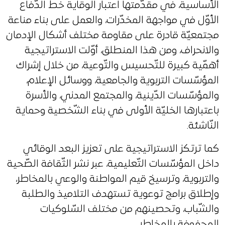
الأساسية، في مقدّمتها اعتبار الوقاية خط الدّفاع
الأوّل في مواجهة المخدّرات، والعمل على بناء مناعة
مجتمعيّة قادرة على مقاومة مختلف أشكال الإدمان
والانحراف، ومن هذا المنطلق، أوّلت الاستراتيجية
أهمّية كبيرة للتّحسيس والتّوعية، من خلال إشراك
المؤسّسات التربوية والجامعية، ووسائل الإعلام،
والمؤسّسات الدّينية، والمجتمع المدني، والأسرة
باعتبارها الخليّة الأولى في بناء الشّخصية وحماية
النّاشئة.
كما ترتكز الاستراتيجية على تعزيز البعد الوقائي
داخل المؤسّسات التّعليمية، عبر نشر الثّقافة الصّحية
والتربوية، وترسيخ قيم المواطنة والوعي بالمخاطر،
وإطلاق برامج توعوية تستهدف التلاميذ والطلبة
والشّباب، وتحصينهم من مختلف السّلوكيات
المحفوفة بالمخاطر.