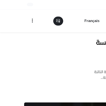
Français
فسة
الثالثة
كة…