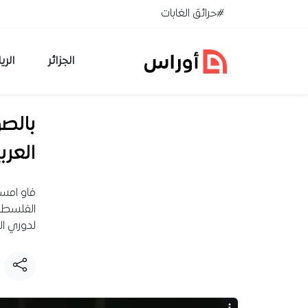
خطي إلى المحتوى
#حرائق الغابات
الجزائر
الري
بالصو
العرب
الفلسطين
لدوري ال