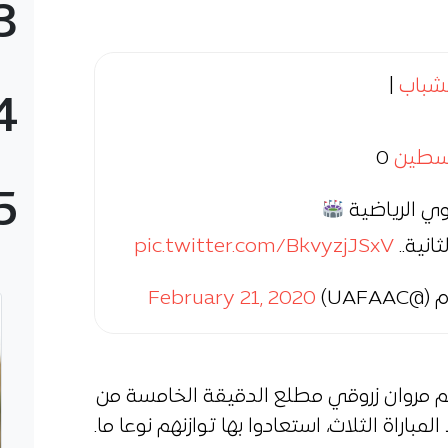
3
شباب
|
4
سطين
0
5
وي الرياضية
انية..
pic.twitter.com/BkvyzjJSxV
UAFA)
February 21, 2020
م مروان زروقي مطلع الدقيقة الخامسة من
مباراة الثلاث، استعادوا بها توازنهم نوعا ما.