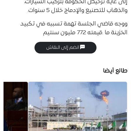
إلى غاية ترخيص الحكومة بتركيب السيارات،
والذهاب للتصنيع والإدماج خلال 5 سنوات.
ووجه قاضي الجلسة تهمة تسببه في تكبيد
الخزينة ما .قيمته 772 مليون سنتيم
انضم إلى النقاش
طالع أيضا