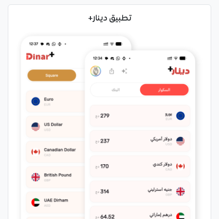
تطبيق دينار+