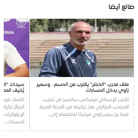
طالع أيضا
ملف مدرب “الخضر” يقترب من الحسم.. وسمير
سيدات “الخضر
زاوي يدخل الحسابات
يُخيف المدر
اقترب الإسباني فيليكس سانشيز من تدريب
كشف فريد ب
المنتخب الجزائري بعد تزكيته من اللجنة الفنية،
الجزائر لكرة
فيما برز سمير زاوي مرشحًا للانضمام إلى…
الإيفواريات،
للسيدات،…