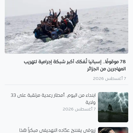
78 موقوفًا.. إسبانيا تُفكك أكبر شبكة إجرامية لتهريب
المهاجرين من الجزائر
7 أغسطس 2026
ابتداء من اليوم.. أمطار رعدية مرتقبة على 33
ولاية
7 أغسطس 2026
زروقي يفتتح عدّاده التهديفي مبكراً هذا