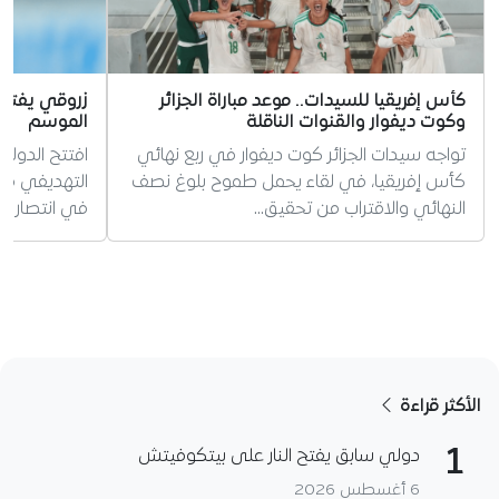
كأس إفريقيا للسيدات.. موعد مباراة الجزائر
زروقي يفتتح 
وكوت ديفوار والقنوات الناقلة
الموسم
تواجه سيدات الجزائر كوت ديفوار في ربع نهائي
افتتح الدولي 
كأس إفريقيا، في لقاء يحمل طموح بلوغ نصف
التهديفي مبك
النهائي والاقتراب من تحقيق…
في انتصار نا
الأكثر قراءة
1
دولي سابق يفتح النار على بيتكوفيتش
6 أغسطس 2026