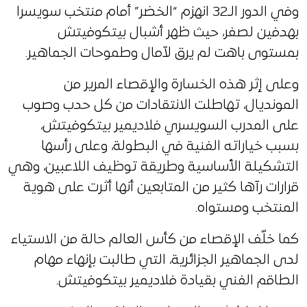
وفي الدور الـ32 انهزم “الخضر” أمام منتخب سويسرا
بهدفين لصفر، حيث ظهر أشبال بيتكوفيتش
بمستوى باهت لم يرق لآمال وطموحات الجماهير.
وعلى إثر هذه الخسارة والإقصاء المرير من
المونديال، تهاطلت الانتقادات من كل حدب وصوب
على المدرب السويسري فلاديمير بيتكوفيتش،
بسبب خياراته الفنية في البطولة، وعلى رأسها
التشكيلة الأساسية وطريقة توظيف اللاعبين، وهي
قرارات رآها كثير من المتابعين أنها أثرت على هوية
المنتخب ومستواه.
كما خلّف الإقصاء من كأس العالم حالة من الاستياء
لدى الجماهير الجزائرية، التي طالبت بإنهاء مهام
الطاقم الفني بقيادة فلاديمير بيتكوفيتش.