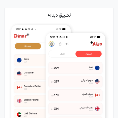
تطبيق دينار+