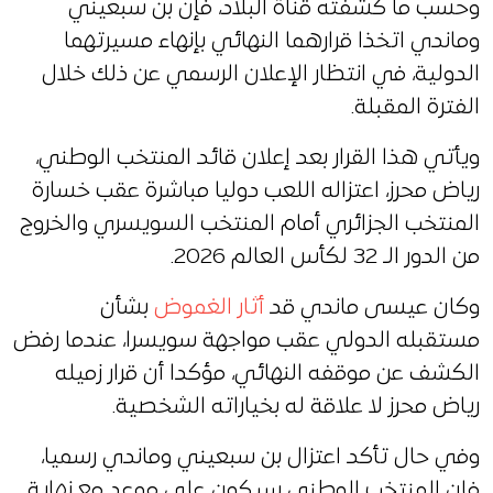
وحسب ما كشفته قناة البلاد، فإن بن سبعيني
وماندي اتخذا قرارهما النهائي بإنهاء مسيرتهما
الدولية، في انتظار الإعلان الرسمي عن ذلك خلال
الفترة المقبلة.
ويأتي هذا القرار بعد إعلان قائد المنتخب الوطني،
رياض محرز، اعتزاله اللعب دوليا مباشرة عقب خسارة
المنتخب الجزائري أمام المنتخب السويسري والخروج
من الدور الـ 32 لكأس العالم 2026.
وكان عيسى ماندي قد
أثار الغموض
بشأن
مستقبله الدولي عقب مواجهة سويسرا، عندما رفض
الكشف عن موقفه النهائي، مؤكدا أن قرار زميله
رياض محرز لا علاقة له بخياراته الشخصية.
وفي حال تأكد اعتزال بن سبعيني وماندي رسميا،
فإن المنتخب الوطني سيكون على موعد مع نهاية