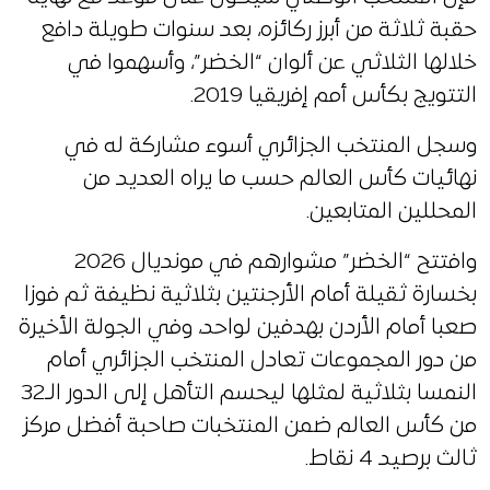
حقبة ثلاثة من أبرز ركائزه، بعد سنوات طويلة دافع
خلالها الثلاثي عن ألوان “الخضر”، وأسهموا في
التتويج بكأس أمم إفريقيا 2019.
وسجل المنتخب الجزائري أسوء مشاركة له في
نهائيات كأس العالم حسب ما يراه العديد من
المحللين المتابعين.
وافتتح “الخضر” مشوارهم في مونديال 2026
بخسارة ثقيلة أمام الأرجنتين بثلاثية نظيفة ثم فوزا
صعبا أمام الأردن بهدفين لواحد، وفي الجولة الأخيرة
من دور المجموعات تعادل المنتخب الجزائري أمام
النمسا بثلاثية لمثلها ليحسم التأهل إلى الدور الـ32
من كأس العالم ضمن المنتخبات صاحبة أفضل مركز
ثالث برصيد 4 نقاط.