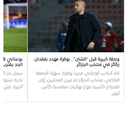
ورطة كبيرة قبل “الشان”.. بوقرة مهدد بفقدان
بوعناني هدّ
ركائز في منتخب الجزائر
الجد يقترب
قاد الناخب الوطني مجيد بوقرة، سهرة الجمعة
سجل بدر الد
الماضي، منتخب الجزائر للاعبين المحليين، إلى
ناديه شتوتغا
اقتطاع تأشيرة بلوغ نهائيات منافسة كأس
أخيرة، قبل 
أمم…