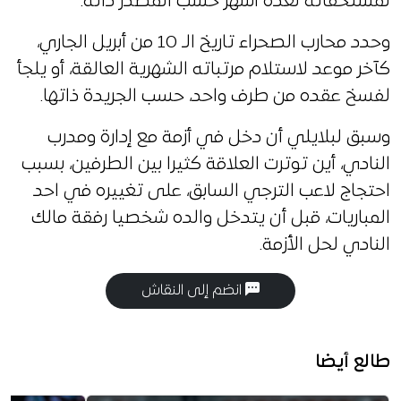
لمُستحقاته لعدة أشهر حسب المصدر ذاته.
وحدد محارب الصحراء تاريخ الـ 10 من أبريل الجاري،
كآخر موعد لاستلام مرتباته الشهرية العالقة، أو يلجأ
لفسخ عقده من طرف واحد، حسب الجريدة ذاتها.
وسبق لبلايلي أن دخل في أزمة مع إدارة ومدرب
النادي، أين توترت العلاقة كثيرا بين الطرفين، بسبب
احتجاج لاعب الترجي السابق، على تغييره في احد
المباريات، قبل أن يتدخل والده شخصيا رفقة مالك
النادي لحل الأزمة.
انضم إلى النقاش
طالع أيضا