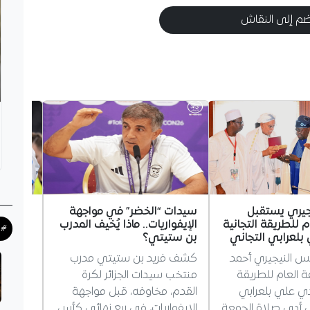
م إلى النقاش
جيري يستقبل
سيدات “الخضر” في مواجهة
غويري 
م للطريقة التجانية
الإيفواريات.. ماذا يُخيف المدرب
مستقبله
#ح
لعرابي التجاني
بن ستيتي؟
مرسيليا
يس النيجيري أحمد
كشف فريد بن ستيتي مدرب
أجاب ال
فة العام للطريقة
منتخب سيدات الجزائر لكرة
غويري،
دي علي بلعرابي
القدم، مخاوفه، قبل مواجهة
بمستقبل
ذي أدى صلاة الجمعة
الإيفواريات، في ربع نهائي كأس
يؤكد بق