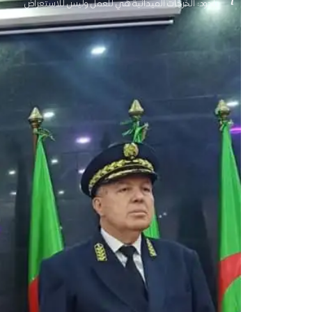
بلجود: الخرجات الميدانية هي للعمل وليس للاستعراض