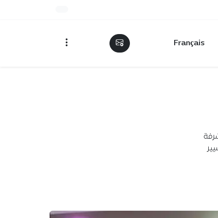
Français
شرفة
يير