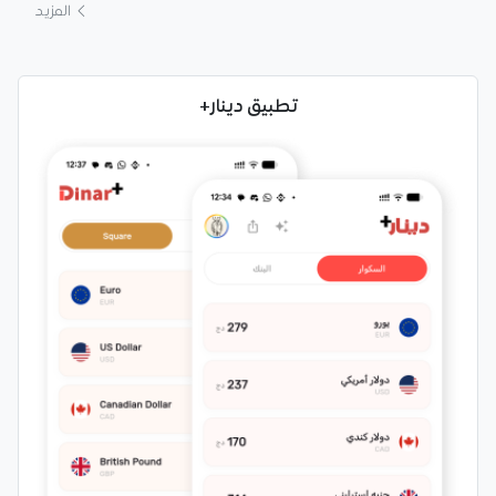
المزيد
تطبيق دينار+