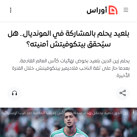
خطي إلى المحتوى
بلعيد يحلم بالمشاركة في المونديال.. هل
سيُحقق بيتكوفيتش أمنيته؟
يحلم زين الدين بلعيد بخوض نهائيات كأس العالم القادمة،
بعدما حاز على ثقة الناخب فلاديمير بيتكوفيتش، خلال الفترة
الأخيرة.
زين الدين بلعيد يحتفل بهدف سجله في كأس إفريقيا الماضية ضد غينيا الإستوائية