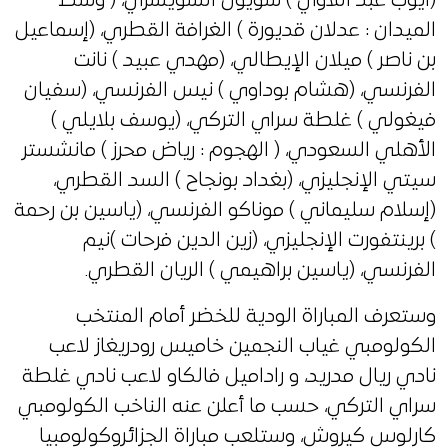
(أيوب عبد اللاوي ) سويون السويسري، ( وسط
الميدان : عدلان قديورة ) الغرافة القطري، (إسماعيل
بن ناصر ) ميلان الإيطالي، (مهدي عبيد ) نانت
الفرنسي، (هشام بوداوي ) نيس الفرنسي، (سفيان
فيغولي ) غلطة سراي التركي، (يوسف بلايلي )
الأهلي السعودي، ( الهجوم : رياض محرز ) مانشستر
سيتي الإنجليزي، (بغداد بونجاح ) السد القطري،
(إسلام سليماني ) موناكو الفرنسي، (ياسين بن رحمة
) برينتفورت الإنجليزي، (زين الدين فرحات )نيم
الفرنسي، (ياسين براهيمي ) الريان القطري.
وستعرف المباراة الودية للخضر أمام المنتخب
الكولومبي غياب النجمين خاميس رودريغاز لاعب
نادي ريال مدريد، و راداميل فالكاو لاعب نادي غلطة
سراي التركي، حسب ما أعلن عنه الناخب الكولومبي
كارلوس كيروش، وستلعب مباراة الجزائروكولومبيا