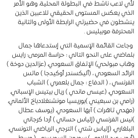
لأي لاعب ناشط في البطولة المحلية، وهو الأمر
الذي يعكس المستوى الحقيقي للاعبين الذين
ينشطون في حضيرتي الرابطة الأولى والثانية
المحترفة موبيليس .
وجاءت القائمة الإسمية التي إستدعاها جمال
بلماضي على النحو التالي : حراسة المرمى: رايس
وهاب مبولحي) الإتفاق السعودي، (عزالدين دوخة )
الرائد السعودي ، (أليكسندر أوكيدجا ) ماتس
الفرنسي ، ( الدفاع : جمال بلعمري ) الشباب
السعودي، (عيسى ماندي ) ريال بيتيس الإسباني،
(رامي بن سبعيني )بوريسيا مونشنغلادباخ الألماني،
(مهدي تاهرات ) آبها السعودي، (يوسف عطال
)نيس الفرنسي (إلياس حساني ) أردا كرجاني
البلغاري، (إلياس شتي ) الترجي الرياضي التونسي،