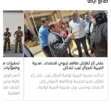
طالع أيضا
على إثر تعرّض طاقم تربوي للاعتداء.. مديرة
تحفيزات مالي
التربية للجزائر غرب تتدخّل
والمؤثرات ال
تدخّلت مديرة التربية لولاية الجزائر غرب، على إثر
أصدر الوزير ا
تعرّض مدير مدرسة وطاقمه التربوي إلى
مالية وغير 
الاعتداء. وحسب بيان مديرية التربية لولاية…
كشف مرتكبي 
العقلية.