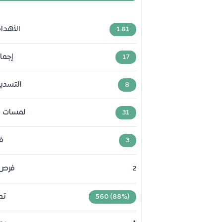
الأهداف
1.81
إجما
17
التسدي
8
لمسات ف
31
ف
3
فرص 
2
تم
560 (88%)