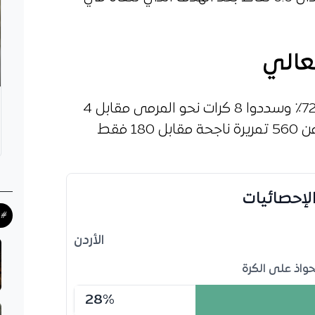
عالي
وحقق الخضر نسبة استحواذ جاوزت 72٪ وسددوا 8 كرات نحو المرمى مقابل 4
كرات للأردنيين، بينما تم تنفيذ أكثر من 560 تمريرة ناجحة مقابل 180 فقط
 الإحصائيات
#ح
الأردن
حواذ على الكرة
28%