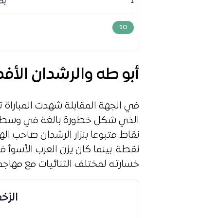
بط
1
10
أبو طه والرشدان الأف
في الجهة المقابلة شهدت المباراة ت
خسارته لمختلف الثنائيات مع مهاجم
الزخ