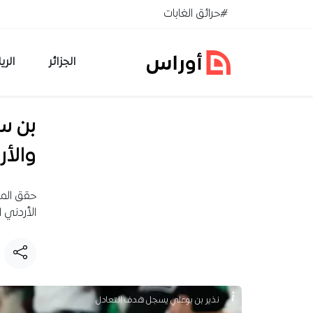
خطي إلى المحتوى
#حرائق الغابات
الجزائر
الري
بن سب
والأر
حقق المن
الأردني 
نذير بن بوعلي⁩⁩ يسجل هدف التعادل