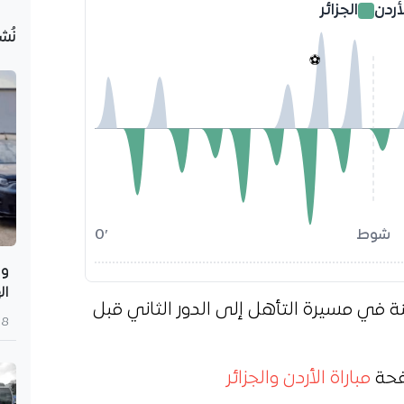
أردن
الجزائر
نُش
⚽
شوط
0′
وه
ال
قق الخضر 3 نقاط ثمينة في مسيرة التأهل إلى الدور الثاني قبل
8 أغسطس 2026
صفحة
مباراة الأردن والجزائر