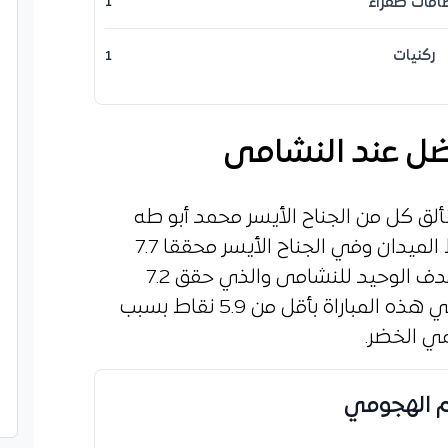
اقات صفراء
1
ركنيات
1
ضل عند النشامى
ألق كل من الجناح الأيسر محمد أبو طه
الذي شكل خطورة بالغة في وسط الميدان وفي الجناح الأيسر محققا 7.7
نقاط متبوعا بنزار الرشدان صاحب الهدف الوحيد للنشامى والذي حقق 7.2
نقطة. بينما كان يزن العرب الأسوأ في هذه المباراة بأقل من 5.9 نقاط بسبب
ي الخضر.
م الهجومي