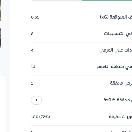
 المتوقعة (xG)
0.65
لي التسديدات
8
دات على المرمى
4
ي منطقة الخصم
14
رص محققة
1
محققة ضائعة
1
ريرات دقيقة
180 (72%)