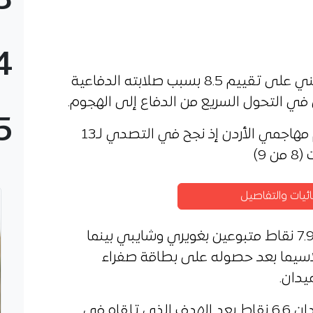
3
4
وحصل مدافع الخضر رامي بن سبعيني على تقييم 8.5 بسبب صلابته الدفاعية
في التحول السريع من الدفاع إلى الهجوم.
5
وقدم بن سبعيني مباراة كبيرة أمام مهاجمي الأردن إذ نجح في التصدي لـ13
9)
ئيات والتفاصيل
كما حقق كل من محرز وآيت النوري 7.9 نقاط متبوعين بغويري وشايبي بينما
لاسيما بعد حصوله على بطاقة صفراء
يدان.
من جهته حقق حارس الخضر لوكا زيدان 6.6 نقاط بعد الهدف الذي تلقاه في