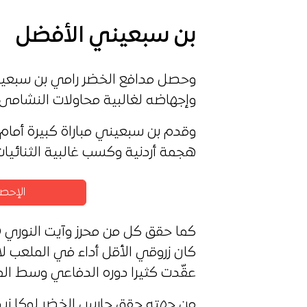
بن سبعيني الأفضل
وإجهاضه لغالبية محاولات النشامى 
هجمة أردنية وكسب غالبية الثنائيات (8 من 
الإحصا
كان زروقي الأقل أداء في الملعب 
عقّدت كثيرا دوره الدفاعي وسط الم