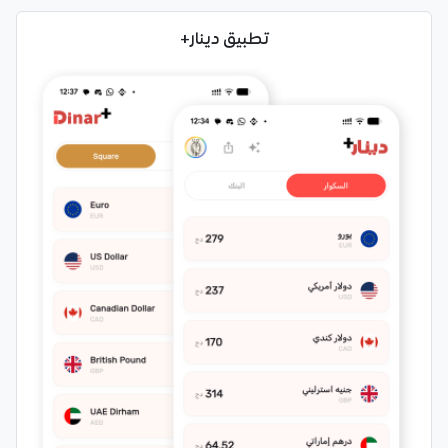
تطبيق دينار+