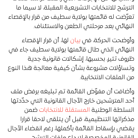
الترشح للانتخابات التشريعية المقبلة، لا سيما ما
تعرّضت له قائمتها بولاية سطيف من قرار بالإقصاء
النهائي بعد مرحلتي الطعن والاستئناف.
وأوضحت الحركة، في
بيان
لها، أن قرار الإقصاء
النهائي الذي طال قائمتها بولاية سطيف جاء في
ظروف تثير، بحسبها، إشكالات قانونية جدية
وتساؤلات مشروعة بشأن كيفية معالجة هذا النوع
من الملفات الانتخابية.
وأضافت أن مفوّض القائمة تم تبليغه برفض ملف
أحد المترشحين خارج الآجال القانونية التي حدّدتها
السلطة الوطنية
المستقلة للانتخابات
ضمن
مذكراتها التنظيمية، قبل أن يتلقى لاحقا قرارا
يقضي بإسقاط القائمة بأكملها، رغم انقضاء الآجال
القانونية المخصصة لإيداع ملفات الترشح