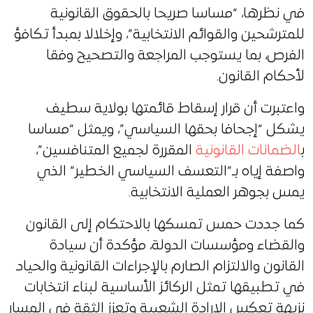
في نظرها، “مساسا صريحا بالحقوق القانونية
للمترشحين والقوائم الانتخابية”، وإخلالا بمبدأ تكافؤ
الفرص، بما يستوجب المراجعة والتصحيح وفقا
لأحكام القانون.
واعتبرت أن قرار إسقاط قائمتها بولاية سطيف
يشكل “إجحافا بحقها السياسي”، ويمثل “مساسا
ب
الضمانات القانونية
المقررة لجميع المتنافسين”،
واصفة إياه بـ”التعسف السياسي الخطير” الذي
يمس بجوهر العملية الانتخابية.
كما جددت حمس تمسكها بالاحتكام إلى القانون
والقضاء ومؤسسات الدولة، مؤكدة أن سيادة
القانون والالتزام الصارم بالإجراءات القانونية والحياد
في تطبيقها تمثل الركائز الأساسية لبناء انتخابات
نزيهة تعكس الإرادة الشعبية وتعزز الثقة في المسار