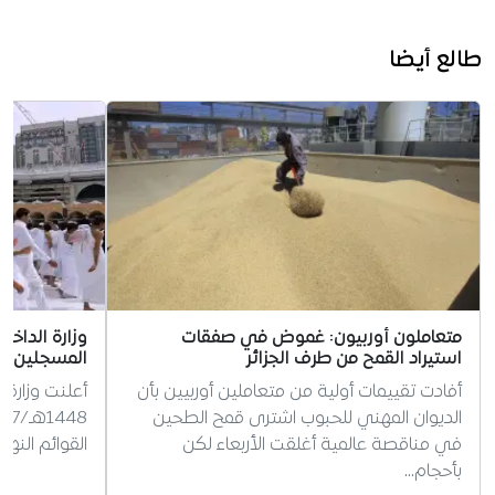
طالع أيضا
متعاملون أوربيون: غموض في صفقات
وزارة الداخ
استيراد القمح من طرف الجزائر
المسجلين ل
أفادت تقييمات أولية من متعاملين أوربيين بأن
أعلنت وزارة 
الديوان المهني للحبوب اشترى قمح الطحين
في مناقصة عالمية أغلقت الأربعاء لكن
القوائم النه
بأحجام…