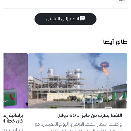
انضم إلى النقاش
طالع أيضا
النفط يقترب من حاجز الـ 60 دولارا
برلمانية إسبا
كان خطأً است
واصلت اسعار النفط الارتفاع، اليوم الخميس، مع
تسلم سيدي ت