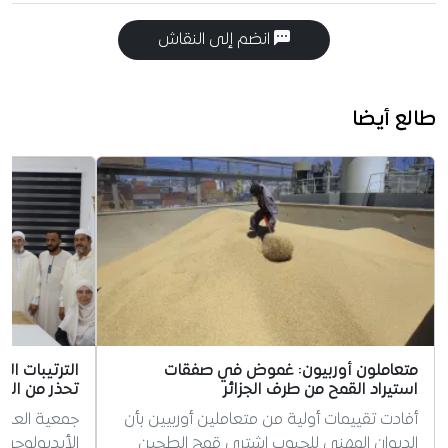
انضم إلى النقاش
طالع أيضا
متعاملون أوربيون: غموض في صفقات
الترتيبات ال
استيراد القمح من طرف الجزائر
تحذر من الس
أفادت تقييمات أولية من متعاملين أوربيين بأن
جمعية العلم
الديوان المهني للحبوب اشترى قمح الطحين
الأيديولوجي 