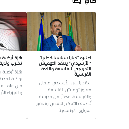
طالع أيضا
اعتبره “خيارا سياسيا خطيرا”..
“الأرسيدي” ينتقد التهميش
تضرب ولاية 
التدريجي للفلسفة واللغة
الفرنسية
بولاية المدي
انتقد رئيس الأرسيدي عثمان
في علم الفلك
معزوز تهميش الفلسفة
والفيزياء الأ
والفرنسية، محذرًا من مدرسة
تُضعف التفكير النقدي وتعمّق
الفوارق الاجتماعية.