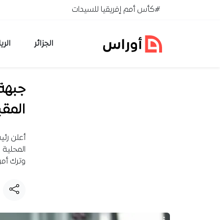
خطي إلى المحتوى
#كأس أمم إفريقيا للسيدات
الجزائر
الري
جبهة 
المقب
أعلن رئي
المحلية ا
وترك أمر 