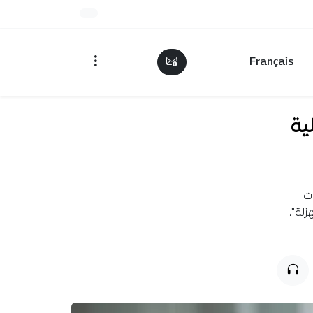
Français
ية
ات
زلة"،