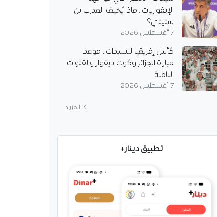
الإيفواريات.. ماذا يُخيف المدرب بن
ستيتي؟
7 أغسطس 2026
كأس إفريقيا للسيدات.. موعد
مباراة الجزائر وكوت ديفوار والقنوات
الناقلة
7 أغسطس 2026
ياشي يكتب التاريخ
لجزائر ذهبية عالمية
المزيد
ري يونس عياشي يتوج
بطلاً للعالم لأقل من 20 سنة
ز العالي ببطولة يوجين،
تطبيق دينار+
قه قفزة بلغت 2.21…