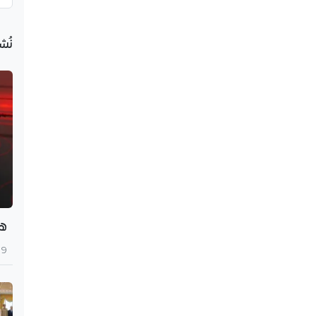
نُش
هزة 
9 أغسطس 2026