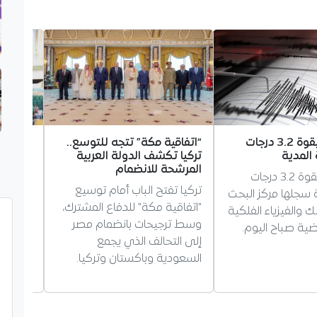
هزة أرضية بقوة 3.2 درجات
“اتفاقية مكة” تتجه للتوسع..
يونس ع
المدية
تركيا تكشف الدولة العربية
ويهدي ا
المرشحة للانضمام
هزة أرضية بقوة 3.2 درجات
الجزائ
تركيا تفتح الباب أمام توسيع
ة سجلها مركز البحث
"اتفاقية مكة" للدفاع المشترك،
 والفيزياء الفلكية
في القف
وسط ترجيحات بانضمام مصر
رضية صباح اليوم.
بعد تحقي
إلى التحالف الذي يجمع
السعودية وباكستان وتركيا.