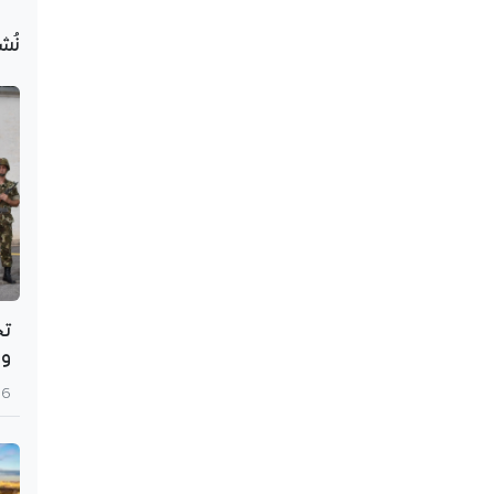
نُش
تح
وا
6 أغسطس 2026