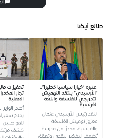
انض
طالع أيضا
اعتبره “خيارا سياسيا خطيرا”..
تحفيزات مال
“الأرسيدي” ينتقد التهميش
تجار المخدرا
التدريجي للفلسفة واللغة
العقلية
الفرنسية
أصدر الوزير ا
انتقد رئيس الأرسيدي عثمان
يمنح تحفيزات
معزوز تهميش الفلسفة
للمواطنين 
والفرنسية، محذرًا من مدرسة
كشف مرتكبي
تُضعف التفكير النقدي وتعمّق
والمؤثرات الع