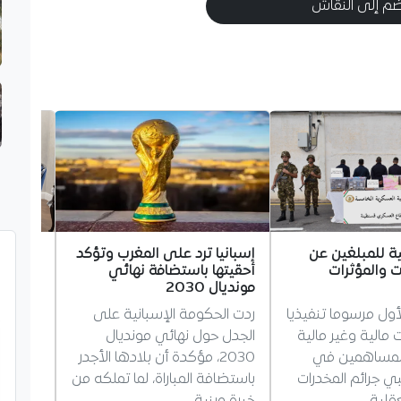
م إلى النقاش
ية للمبلغين عن
إسبانيا ترد على المغرب وتؤكد
اتفاق ج
ت والمؤثرات
أحقيتها باستضافة نهائي
الشراكة
مونديال 2030
قبل نها
لأول مرسوما تنفيذيا
ردت الحكومة الإسبانية على
التقى 
 مالية وغير مالية
الجدل حول نهائي مونديال
البيلار
المساهمين في
2030، مؤكدة أن بلادها الأجدر
العلاقات
 جرائم المخدرات
باستضافة المباراة، لما تملكه من
مخرجات 
قلية.
خبرة وبنية…
إلى الجزا