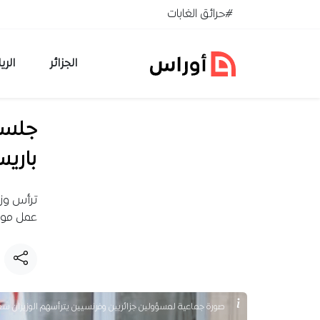
خطي إلى المحتوى
#حرائق الغابات
الجزائر
الري
جلسة
باريس
ترأس وزي
عمل موسع
صورة جماعية لمسؤولين جزائريين وفرنسيين يترأسهم الوزيران 