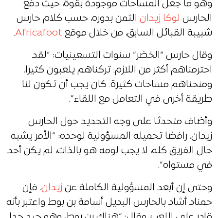
وهو ما جعل المساحات موجودة بقوة، حيث دفع
الحارس
لوكا زيدان
الثمن بدوره، حسب كلام حارس
شبيبة القبائل السابق، من خلال موقع
Africafoot
.
وقال حارس “الخضر” سنوات التسعينيات: “لقد
احترمناهم أكثر من اللازم. تركناهم يلعبون كثيرا،
ومنحناهم مساحات كثيرة. كان يجب أن تكون لنا
طريقة أخرى في التعامل مع اللقاء”.
وأضاف متحدثا على وجه التحديد حول الحارس
زيدان، رافضا تحميله المسؤولية لوحده: “الأمر يشبه
حال الفريق كله، لا يجب لومه هو بالذات، لم يكن أحد
في مستواه”.
وحتى إن أبعد المسؤولية الكاملة عن
زيدان
، فإن
حمناد أشاد بالحارس البديل أسامة بن بوط واعتبر بأنه
قادر على اللعب، وقال: “هناك بن بوط، وهو جيد جدا.