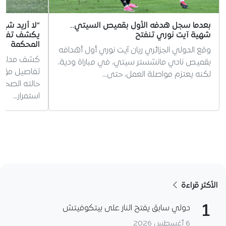
بعدما سجل هدفه الأول بقميص السيتي..
“لا أريد شيئا
شهية آيت نوري تنفتح
يكشف تفاصيل
المحكمة
وقع الدولي الجزائري ريان آيت نوري أول أهدافه
كشف مدلك دي
بقميص نادي مانشستر سيتي، في مباراة ودية،
تفاصيل مؤثرة
لكنه يعتزم مواصلة العمل، حتى…
حالته الصحية
استمرار…
الأكثر قراءة
1
دولي سابق يفتح النار على بيتكوفيتش
6 أغسطس 2026