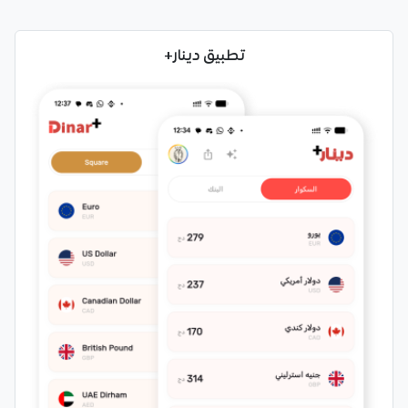
تطبيق دينار+