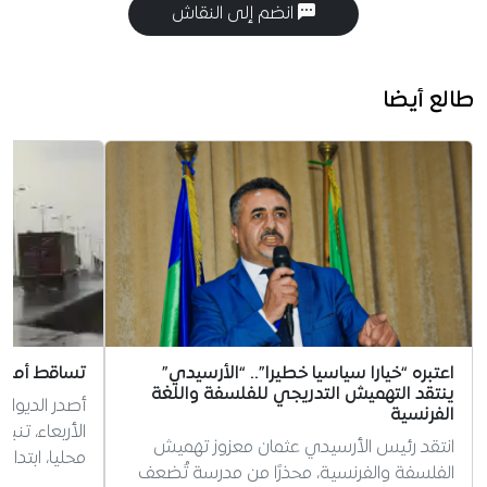
انضم إلى النقاش
طالع أيضا
اعتبره “خيارا سياسيا خطيرا”.. “الأرسيدي”
تساقط أمطار
ينتقد التهميش التدريجي للفلسفة واللغة
أصدر الديوان
الفرنسية
الأربعاء، تنب
انتقد رئيس الأرسيدي عثمان معزوز تهميش
محليا، ابتدا
الفلسفة والفرنسية، محذرًا من مدرسة تُضعف