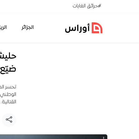
خطي إلى المحتوى
#حرائق الغابات
الجزائر
الري
حليش
ضيّع 
تحسر الد
الوطني ض
القتالية.