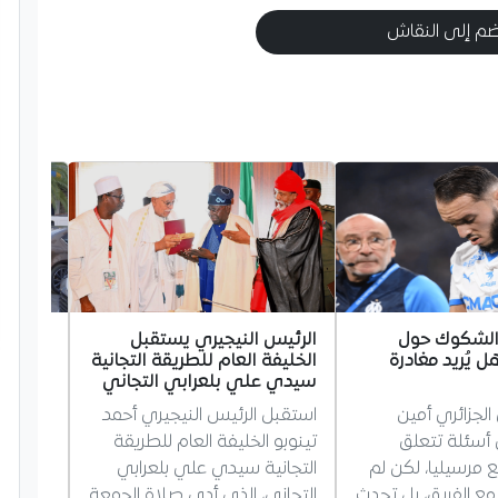
م إلى النقاش
 الشكوك حول
الرئيس النيجيري يستقبل
وزير ا
ل يُريد مغادرة
الخليفة العام للطريقة التجانية
قسنطين
سيدي علي بلعرابي التجاني
تفقد و
الجزائري أمين
استقبل الرئيس النيجيري أحمد
آيت مس
أسئلة تتعلق
تينوبو الخليفة العام للطريقة
قسنطين
 مرسيليا، لكن لم
التجانية سيدي علي بلعرابي
مع الفريق، بل تحدث
التجاني، الذي أدى صلاة الجمعة