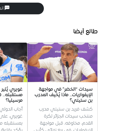
انض
طالع أيضا
سيدات “الخضر” في مواجهة
غويري يُثير
الإيفواريات.. ماذا يُخيف المدرب
مستقبله.. ه
بن ستيتي؟
مرسيليا؟
كشف فريد بن ستيتي مدرب
أجاب الدولي 
منتخب سيدات الجزائر لكرة
غويري، على 
القدم، مخاوفه، قبل مواجهة
بمستقبله مع
الإيفواريات، في ربع نهائي كأس
يؤكد بقاءه 