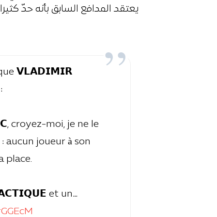
يعتقد المدافع السابق بأنه حدّ كثيرا
ique 𝗩𝗟𝗔𝗗𝗜𝗠𝗜𝗥
:
𝗖, croyez-moi, je ne le
: aucun joueur à son
a place.
𝗔𝗖𝗧𝗜𝗤𝗨𝗘 et un…
JrGGEcM