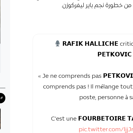
 من خطورة نجم باير ليفركوزن.
𝗥𝗔𝗙𝗜𝗞 𝗛𝗔𝗟𝗟𝗜𝗖𝗛𝗘 crit
𝗣𝗘𝗧𝗞𝗢𝗩𝗜𝗖 
« Je ne comprends pas 𝗣𝗘𝗧𝗞𝗢𝗩𝗜
comprends pas ! Il mélange tout 
poste, personne à s
#ح
C’est une 𝗙𝗢𝗨𝗥𝗕𝗘𝗧𝗢𝗜𝗥𝗘 𝗧
pic.twitter.com/ljj