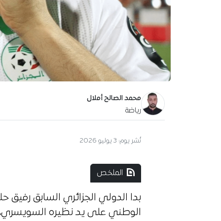
محمد الصالح أملال
رياضة
نُشر يوم:
3 يوليو 2026
الملخص
بدا الدولي الجزائري السابق رفيق ح
الوطني على يد نظيره السويسري، في الدور الـ32 لنهائيا