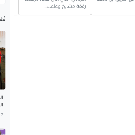
في الحا
رفقة مشايخ وعلماء…
نُش
ال
ال
7 أغسطس 2026