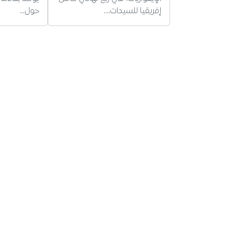
إفريقيا للسيدات،…
حول…