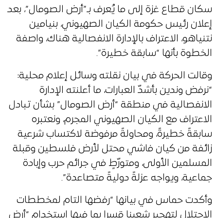
سكان قطاع غزة إلى ما يُعرف بـ”أرض الصومال”، بعد
إعلان رئيس حكومة الكيان الصهيوني، بنيامين
نتنياهو، الاعتراف بالإدارة الانفصالية هناك، واصفة
الخطوة بأنها “سابقة خطيرة”.
وقالت الحركة في بيان نقلته وسائل إعلام محلية:
“نرفض وندين بأشدّ العبارات، ما أعلنته الإدارة
الانفصالية في منطقة “أرض الصومال” بشأن تبادل
الاعتراف مع الكيان الصهيوني المجرم، ونعتبره
سابقةً خطيرةً، ومحاولةً مرفوضة لاكتساب شرعية
زائفة من كيان فاشي محتل لأرض فلسطين وقبلة
المسلمين الأولى، ومتورّطٍ في جرائم حرب وإبادة
جماعية، ويواجه عزلةً دوليةً متصاعدة”.
وأكدت حماس في بيانها “رفضها التام لمخططات
الاحتلال لتهجير شعبنا قسرا بما فيها استخدام “أرض