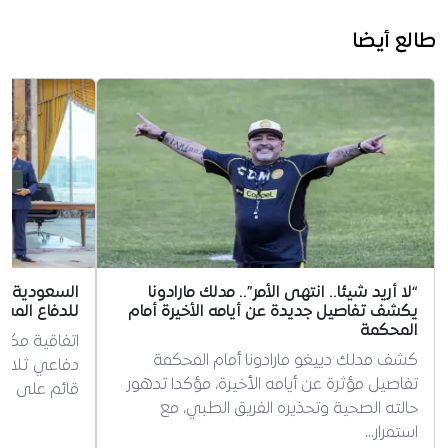
طالع أيضا
“لا أريد شيئا.. انتهى الأمر”.. مدلك مارادونا
السعودية وت
يكشف تفاصيل جديدة عن أيامه الأخيرة أمام
للدفاع المش
المحكمة
اتفاقية مكة
كشف مدلك دييغو مارادونا أمام المحكمة
دفاعي ثلاثي
تفاصيل مؤثرة عن أيامه الأخيرة، مؤكدا تدهور
قائم على مب
حالته الصحية وتحذيره الفريق الطبي، مع
استمرار…