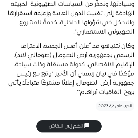
وسيادتها، ونحذّر من السياسات الصهيونية الخبيثة
الهادفة إلى تفتيت الدول العربية وزعزعة استقرارها
والتدخل في شؤونها الداخلية، خدمةً للمشروع
الصهيوني الاستعماري”.
وكان نتنياهو قد أعلن، أمس الجمعة، الاعتراف
الرسمي بجمهورية أرض الصومال (صومالي لاند)،
الإقليم الانفصالي، كدولة مستقلة وذات سيادة،
مؤكدًا في بيان رسمي أن الأخير “وقع مع رئيس
جمهورية أرض الصومال، إعلانًا مشتركًا متبادلًا يأتي
بروح ‘اتفاقيات أبراهام'”.
الحرب على غزة 2023
انضم إلى النقاش