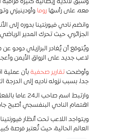
وسبق لأندية إيطالية كثيرة مراقبة 
معه، على رأسها
روما
وأودينيزي وتور
وانضم نادي فيورنتينا بدوره إلى ال
الجزائري، حيث تحرك المدير الرياضي 
ويُتوقع أن يُغادر البرازيلي دودو ع
لاعب جديد على الرواق الأيمن وأعجب 
وأوضحت
تقارير صحفية
بأن عملية ا
جدا، بسبب نزوله ناديه إلى الدرجة الث
وارتبط اسم صاحب الـ24 عاما بالفعل بنادي
اهتمام النادي البنفسجي أصبح جادّا،
ويتواجد اللاعب تحت أنظار فيورنتينا
العالم الحالية، حيث تُعتبر فرصة كبير