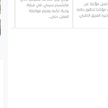
صيل مؤثرة عن
مانشستر سيتي، في مباراة
ثلاثي ب
ة، مؤكدا تدهور حالته
ودية، لكنه يعتزم مواصلة
وباكستا
يره الفريق الطبي،
العمل، حتى…
أي هج