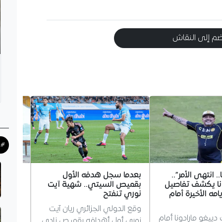
م إلى النقاش
#ح
.. انتهى الأمر”..
بعدما سجل هدفه الأول
السعودي
ونا يكشف تفاصيل
بقميص السيتي.. شهية آيت
توقع “ا
مه الأخيرة أمام
نوري تنفتح
المشتر
وقع الدولي الجزائري ريان آيت
اتفاقية
يغو مارادونا أمام
نوري أول أهدافه بقميص نادي
تؤسس ل