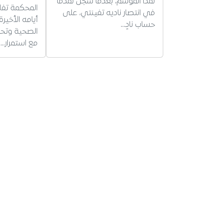
هذا الموسم، بعدما سجل هدفاً
المحكمة تفا
في انتصار ناديه تفينتي، على
أيامه الأخير
حساب نادٍ…
الصحية وتحذ
مع استمرار…