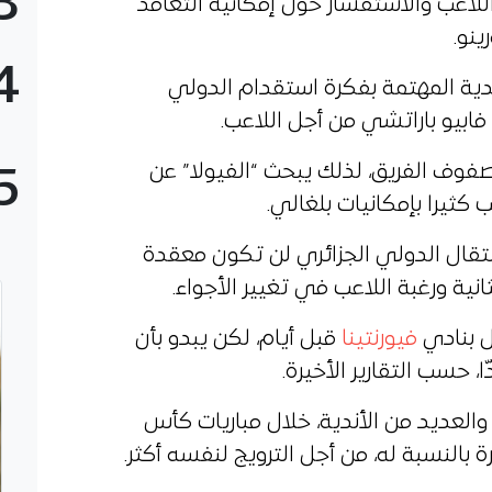
3
اللاعب والاستفسار حول إمكانية التعاقد
ينو.
4
أندية المهتمة بفكرة استقدام الدولي
فابيو باراتشي من أجل اللاعب.
ن صفوف الفريق، لذلك يبحث “الفيولا” عن
5
كثيرا بإمكانيات بلغالي.
نتقال الدولي الجزائري لن تكون معقدة
انية ورغبة اللاعب في تغيير الأجواء.
فيورنتينا
قبل أيام، لكن يبدو بأن
 حسب التقارير الأخيرة.
 والعديد من الأندية، خلال مباريات كأس
ة بالنسبة له، من أجل الترويج لنفسه أكثر.