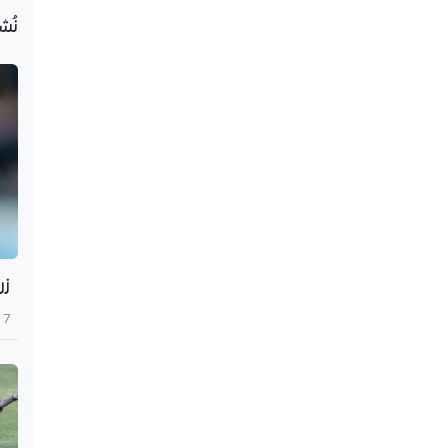
نُش
زر
7 أغسطس 2026