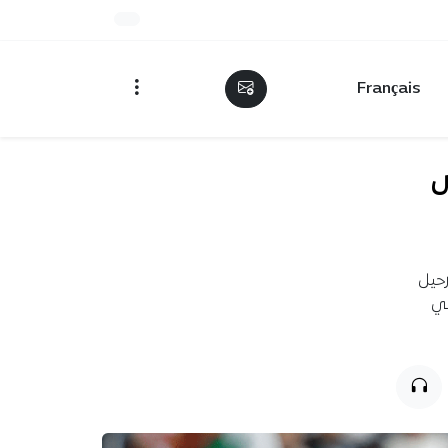
Français
س
رحيل
في