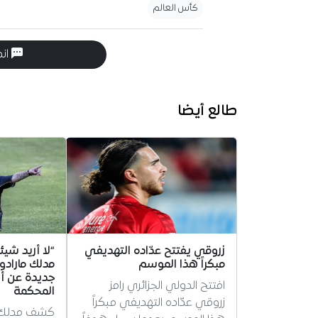
كأس العالم
انض
طالع أيضا
زروقي يفتتح عدّاده التهديفي
“لا أريد شيئا
مبكراً هذا الموسم
مدلك ماراد
جديدة عن أيا
افتتح الدولي الجزائري رامز
المحكمة
زروقي عدّاده التهديفي مبكراً
كشف مدلك دي