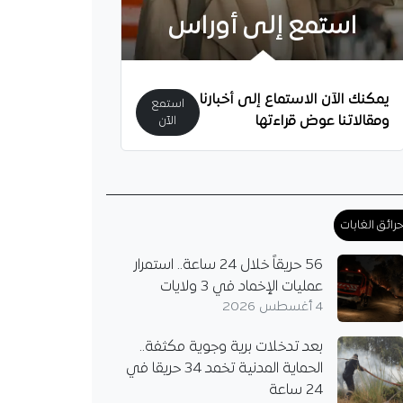
لصحة تسخر إمكانياتها
استمع إلى أوراس
بمصابي حادثي المرور
ة وتيارت، مع متابعة
لحالتهم الصحية
يمكنك الآن الاستماع إلى أخبارنا
الدعم لعائلات الضحايا.
استمع
ومقالاتنا عوض قراءتها
الآن
رائق الغابات
56 حريقاً خلال 24 ساعة.. استمرار
عمليات الإخماد في 3 ولايات
4 أغسطس 2026
بعد تدخلات برية وجوية مكثفة..
الحماية المدنية تخمد 34 حريقا في
24 ساعة