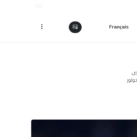
Français
يص
ولور