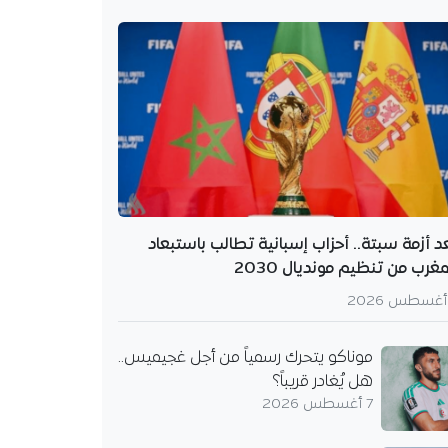
د أزمة سبتة.. أحزاب إسبانية تطالب باستبعاد
مغرب من تنظيم مونديال 2030
موناكو يتحرك رسمياً من أجل غجيميس..
هل يُغادر قريباً؟
7 أغسطس 2026