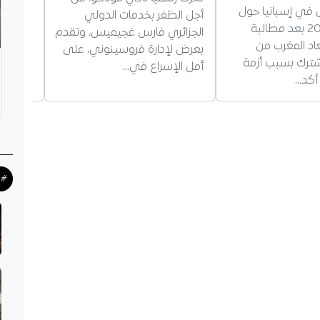
 في إسبانيا حول
وزارة ا
أجل الظفر بخدمات الدولي
مونديال 2030 بعد مطالبة
للتكفل 
الجزائري فارس غجيميس، وتقدم
اد المغرب من
بقسنطين
بعرض لإدارة فروسينوني، على
شترك بسبب أزمة
مستمرة 
أمل الإسراع في…
 أكد…
وتقديم 
#ح