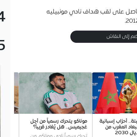
حاصل على لقب هداف نادي مونبيليه
4
م إلى النقاش
5
ة.. أحزاب إسبانية
موناكو يتحرك رسمياً من أجل
استنفا
عاد المغرب من
غجيميس.. هل يُغادر قريباً؟
حادثي 
2030
وتيارت
تحرك رسمياً نادي موناكو، من