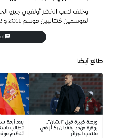
وخلف لاعب الخضر أولفيي جيرو ال
لموسمين مُتتاليين موسم 2011 و 2012.
انض
طالع أيضا
ورطة كبيرة قبل “الشان”..
بعد أزمة سبت
بوقرة مهدد بفقدان ركائز في
تطالب باستب
منتخب الجزائر
تنظيم مونديال 