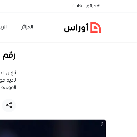
خطي إلى المحتوى
#حرائق الغابات
الجزائر
الري
رقم م
أنهى الد
ناديه مو
الموسم الماضي 14 هدفا، بينما 