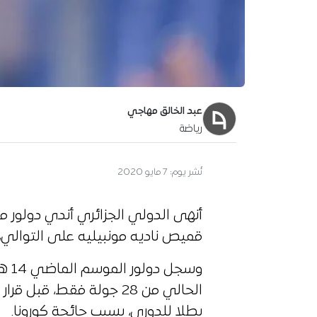
عبد الخالق مهاجي
رياضة
نُشر يوم:
7 مايو 2020
أنهى الدولي الجزائري أندي دولور م
قميص ناديه مونبيليه على التوالي،
الحالي من 28 جولة فقط، 
بطلا للدوري، بسبب جائحة كورونا.