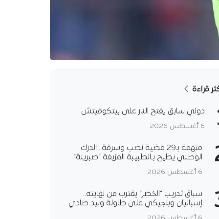
كثر قراءة
دولي سابق يفتح النار على بيتكوفيتش
6 أغسطس 2026
متهمة بـ29 قضية نصب وسرقة.. الدرك
الوطني يطيح بـالطبيبة المزيفة “صبرينة”
6 أغسطس 2026
سباق تدريب “الخضر” يقترب من نهايته..
إسبانيان وبلجيكي على طاولة وليد صادي
6 أغسطس 2026