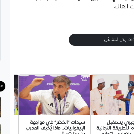
م إلى النقاش
#ح
جيري يستقبل
سيدات “الخضر” في مواجهة
غويري 
م للطريقة التجانية
الإيفواريات.. ماذا يُخيف المدرب
مستقبله
لعرابي التجاني
بن ستيتي؟
مرسيليا