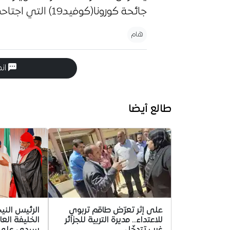
جائحة كورونا(كوفيد19) التي اجتاحت العالم.
هام
انض
طالع أيضا
على إثر تعرّض طاقم تربوي
الرئيس الني
للاعتداء.. مديرة التربية للجزائر
الخليفة العا
غرب تتدخّل
سيدي علي ب