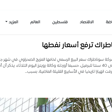
اضة
الاقتصاد
فلسطين
العالم
المزيد
طراك ترفع أسعار نفطها
كة سوناطراك سعر البيع الرسمي لخامها المزيج الصحراوي في شهر جو
الداخل إلى 40 سنتا للبرميل، حسبما أوردته وكالة رويترز اليوم الثلاثاء. يذكر أن 
فت انهيارا تاريخيا في الأسابيع القليلة الماضية، بسبب…