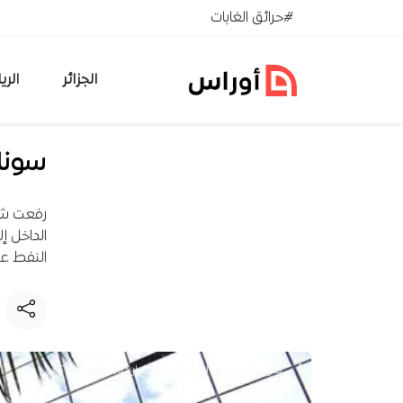
خطي إلى المحتوى
#حرائق الغابات
الجزائر
الري
سونا
رفعت شر
النفط عر
سونطراك تعتزم استثمار 50 مليار دولار.. في ماذا؟