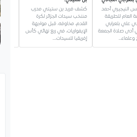
يس النيجيري أحمد
كشف فريد بن ستيتي مدرب
أجاب ال
فة العام للطريقة
منتخب سيدات الجزائر لكرة
غويري،
دي علي بلعرابي
القدم، مخاوفه، قبل مواجهة
بمستقبل
ذي أدى صلاة الجمعة
الإيفواريات، في ربع نهائي كأس
يؤكد بق
وعلماء…
إفريقيا للسيدات،…
حول…