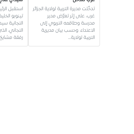
تدخّلت مديرة التربية لولاية الجزائر
استقبل الرئ
غرب، على إثر تعرّض مدير
تينوبو الخلي
مدرسة وطاقمه التربوي إلى
التجانية سي
الاعتداء. وحسب بيان مديرية
التجاني، ال
التربية لولاية…
رفقة مشايخ 