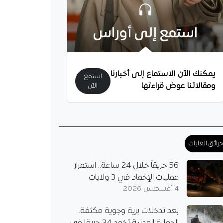
استمع إلى أوراس
يمكنك الآن الاستماع إلى أخبارنا
استمع
ومقالاتنا عوض قراءتها
الآن
رائق الغابات
56 حريقاً خلال 24 ساعة.. استمرار
عمليات الإخماد في 3 ولايات
4 أغسطس 2026
يُثير الشكوك حول
بعد تدخلات برية وجوية مكثفة..
.. هل يُريد مغادرة
؟