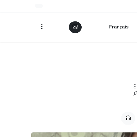
Français
ع
ر