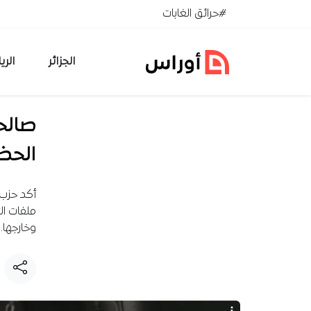
خطي إلى المحتوى
#حرائق الغابات
الجزائر
الري
صالحي
الحضو
أكد حزب 
ملفات ال
وخارجها.