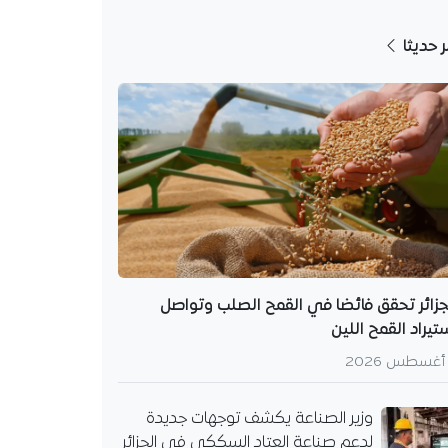
صناعة يؤكد من عنابة
ر حديثا
طوير صناعة العتاد
وتعزيز الإدماج
، عبر دعم مجمع
ال" وتوسيع المناولة
ين…
جزائر تحقق فائضا في القمح الصلب وتواصل
تيراد القمح اللين
وزير الصناعة يكشف توجهات جديدة
لدعم صناعة العتاد السككي في الجزائر