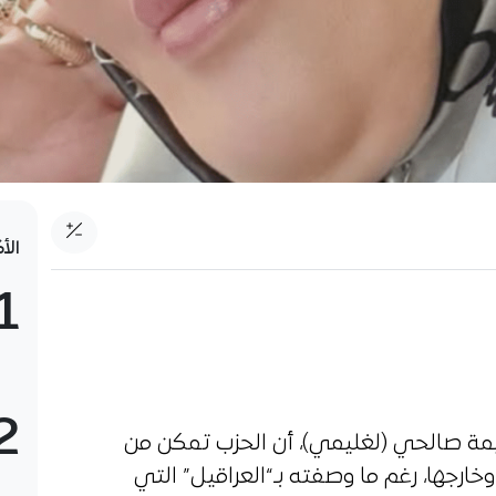
الأ
1
2
يمة صالحي (لغليمي)، أن الحزب تمكن من
ارجها، رغم ما وصفته بـ“العراقيل” التي