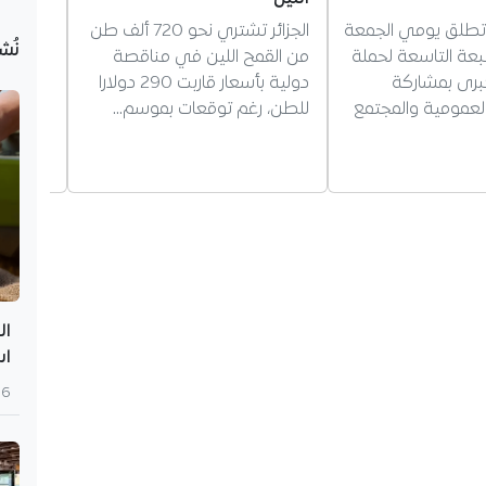
ر تطلق يومي الجمعة
الجزائر تشتري نحو 720 ألف طن
وزير ال
نُش
عة التاسعة لحملة
من القمح اللين في مناقصة
ضرورة ت
برى بمشاركة
دولية بأسعار قاربت 290 دولارا
السككي 
عمومية والمجتمع
للطن، رغم توقعات بموسم…
الوطني
"فيروفي
والتكو
ال
اس
6 أغسطس 2026