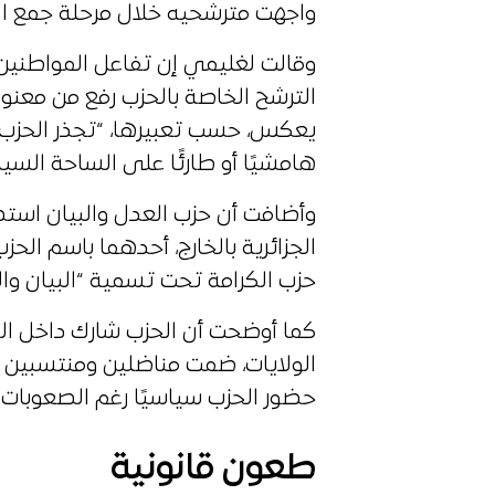
واجهت مترشحيه خلال مرحلة جمع الم
وقالت لغليمي إن تفاعل المواطنين 
الترشح الخاصة بالحزب رفع من معنوي
يعكس، حسب تعبيرها، “تجذر الحزب داخ
هامشيًا أو طارئًا على الساحة السيا
وأضافت أن حزب العدل والبيان استط
الجزائرية بالخارج، أحدهما باسم الح
حزب الكرامة تحت تسمية “البيان وال
كما أوضحت أن الحزب شارك داخل ا
الولايات، ضمت مناضلين ومنتسبين ل
حضور الحزب سياسيًا رغم الصعوبات ا
طعون قانونية