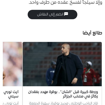
وإلا سيلجأ لفسخ عقده من طرف واحد.
انضم إلى النقاش
طالع أيضا
ورطة كبيرة قبل “الشان”.. بوقرة مهدد بفقدان
آيت نوري ي
ركائز في منتخب الجزائر
سيتي
قاد الناخب الوطني مجيد بوقرة، سهرة الجمعة
آيت نوري ي